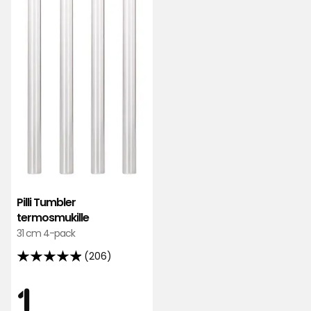
Pilli Tumbler
termosmukille
31 cm 4-pack
(206)
4.9
tähteä
Hinta
1
1
5:stä,