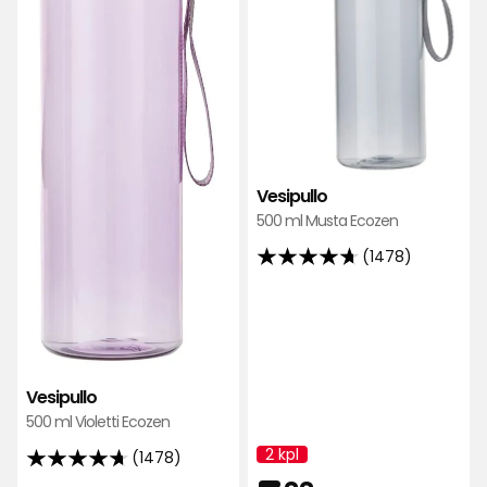
Vesipullo
500 ml Musta Ecozen
(1478)
4.7
tähteä
5:stä,
1478
arvostelun
Vesipullo
perusteella
500 ml Violetti Ecozen
2 kpl
(1478)
Kampanjan
4.7
nimi: