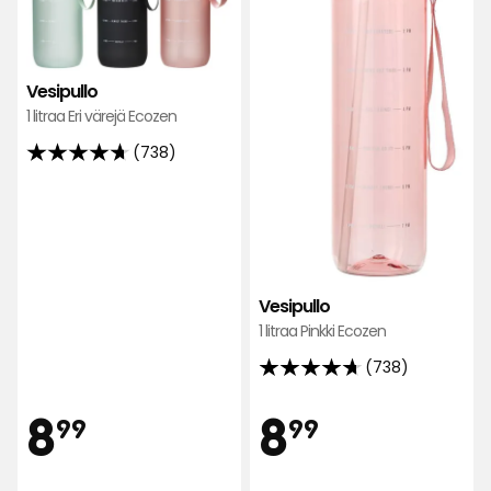
Vesipullo
1 litraa Eri värejä Ecozen
(738)
4.7
tähteä
5:stä,
738
arvostelun
perusteella
Vesipullo
1 litraa Pinkki Ecozen
(738)
4.7
tähteä
Hinta
Hint
8,99
8,99
8
8
99
99
5:stä,
738
arvostelun