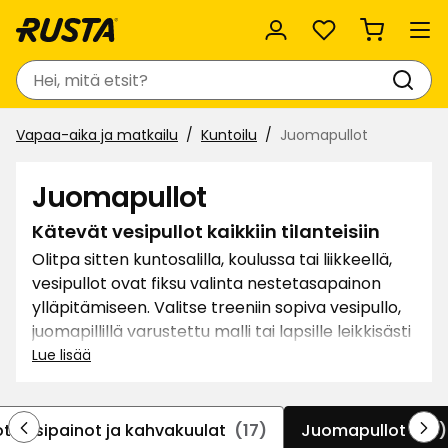
Suosikit
Haku
Vapaa-aika ja matkailu
Kuntoilu
Juomapullot
Juomapullot
Kätevät vesipullot kaikkiin tilanteisiin
Olitpa sitten kuntosalilla, koulussa tai liikkeellä,
vesipullot ovat fiksu valinta nestetasapainon
ylläpitämiseen. Valitse treeniin sopiva vesipullo,
juomapillillä varustettu malli tai lapsille leikkisästi
muotoiltu pullo. Metallinen vesipullo pitää
Lue lisää
juoman kylmänä pitkään – täydellinen valinta
lämpimiin päiviin. Täältä löydät valikoiman, jossa
käytännöllisyys yhdistyy tyyliin ja mukavuuteen.
ot käsipainot ja kahvakuulat
(17)
Juomapullot
(15)