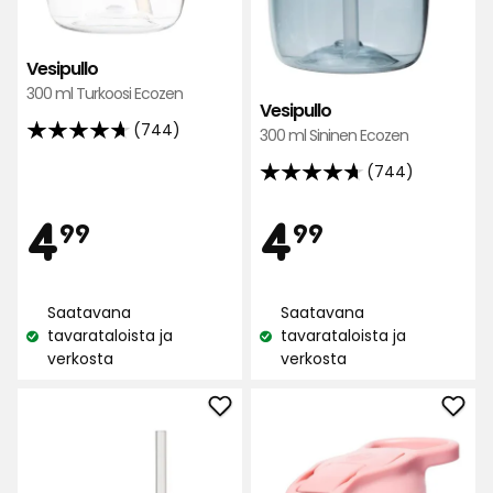
Vesipullo
300 ml Turkoosi Ecozen
Vesipullo
(744)
300 ml Sininen Ecozen
4.7
tähteä
(744)
4.7
5:stä,
tähteä
Hinta
Hint
4,99
4,99
4
4
744
99
99
5:stä,
arvostelun
744
perusteella
€
€
arvostelun
Saatavana
Saatavana
perusteella
tavarataloista ja
tavarataloista ja
Katso
Katso
verkosta
verkosta
saatavuus:
saatavuus:
Lisää
Lisä
Termosmuki
Vesi
Tumbler
suos