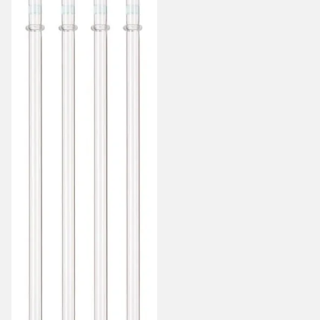
Tumbler
termosmukille
suosikkeihin