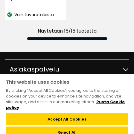
206
€
arvostelun
Vain tavarataloista
perusteella
Katso
saatavuus:
Näytetään 15/15 tuotetta
Asiakaspalvelu
This website uses cookies
Ota yhteyttä
Tietoja
By clicking “Accept All Cookies”, you agree to the storing of
cookies on your device to enhance site navigation, analyze
site usage, and assist in our marketing efforts.
Rusta Cookie
Kysymyksiä ja vastauksia
Tavaratalot ja aukioloajat
Club Rusta
policy
Takaisinveto
Accept All Cookies
Tietoja Rustasta
Klubitarjoukset
Verkkokauppa
Reject All