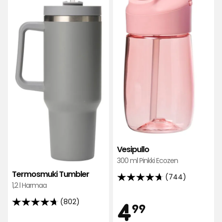
suosikkeihin
Vesipullo
300 ml Pinkki Ecozen
Termosmuki Tumbler
(744)
4.7
1,2 l Harmaa
tähteä
Hint
4,99
4
(802)
5:stä,
4.7
99
744
tähteä