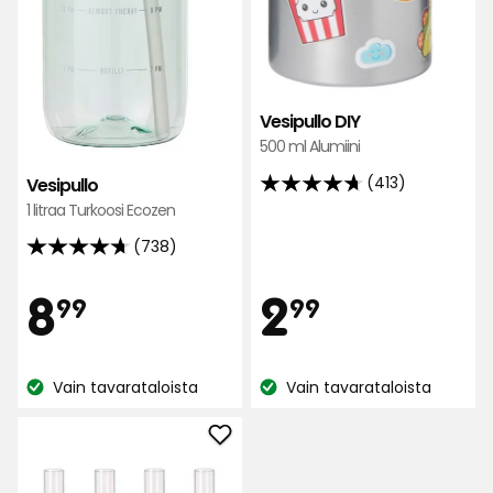
Vesipullo DIY
500 ml Alumiini
(413)
Vesipullo
4.7
1 litraa Turkoosi Ecozen
tähteä
5:stä,
(738)
4.7
413
tähteä
Hinta
Hint
8,99
2,99
8
2
arvostelun
99
99
5:stä,
perusteella
738
€
€
arvostelun
Vain tavarataloista
Vain tavarataloista
perusteella
Katso
Katso
saatavuus:
saatavuus:
Lisää
Pilli