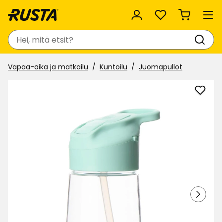
Suosikit
Haku
Vapaa-aika ja matkailu
Kuntoilu
Juomapullot
Lisää
Vesip
suosi