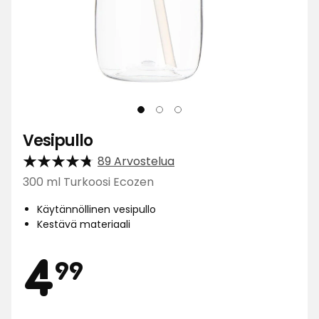
Vesipullo
89 Arvostelua
300 ml Turkoosi Ecozen
Käytännöllinen vesipullo
Kestävä materiaali
Hinta
4,99
4
99