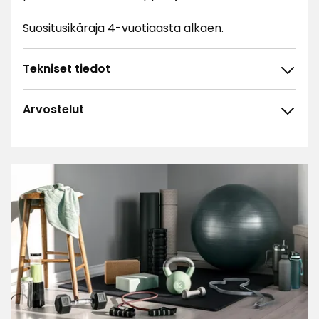
Suositusikäraja 4-vuotiaasta alkaen.
Tekniset tiedot
Arvostelut
4.7
5
☆
4
☆
3
☆
2
☆
89 arvostelua
1
☆
Lajittele
Suodata
Arvostelut (89)