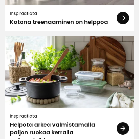
Annika J
AJ
Inspiraatiota
Kotona treenaaminen on helppoa
Pitää tiukasti kiinni
Käännetty ruotsista
•
Näytä alkuperäinen
2 viikkoa sitten
Vossi
V
Hienoa!
Käännetty saksasta
•
Näytä alkuperäinen
2 viikkoa sitten
Inspiraatiota
Ida H
IH
Helpota arkea valmistamalla
paljon ruokaa kerralla