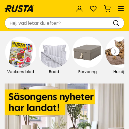
Favoriter
Sök
Veckans blad
Bädd
Förvaring
Husdjur