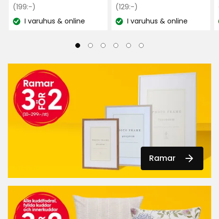
Ordinarie
kr
Ordinarie
kr
(199:-)
(129:-)
pris
pris
I varuhus & online
I varuhus & online
Lagersaldo:
Lagersaldo:
199
129
kr
kr
Ramar