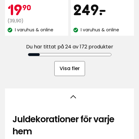
av
Pris
Kampanjpr
19,90
249
19
249
-
.
90
5
5
stjärnor
stjärnor
Ordinarie
kr
kr
(39,90)
baserat
baserat
pris
på
I varuhus & online
I varuhus & online
på
Lagersaldo:
Lagersaldo:
39,90
1000
391
kr
recensioner
recensioner
Du har tittat på 24 av 172 produkter
Visa fler
Juldekorationer för varje
hem