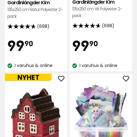
Gardinlängder Kim
Gardinlängder Kim
135x250 cm Vit Polyester 2-
135x250 cm Natur Polyester 2-
pack
pack
(698)
(698)
4.7
4.7
av
av
Pris
Pris
99,90
99,90
99
99
90
90
5
5
stjärnor
stjärnor
kr
kr
baserat
baserat
på
I varuhus & online
I varuhus & online
på
Lagersaldo:
Lagersaldo:
698
698
NYHET
recensioner
recensioner
Lägg
Läg
till
till
Lykta
Pyss
House
i
i
favo
favoriter