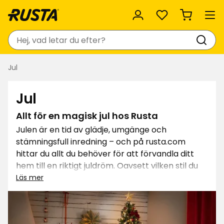
Favoriter
Sök
Jul
Jul
Allt för en magisk jul hos Rusta
Julen är en tid av glädje, umgänge och
stämningsfull inredning – och på rusta.com
hittar du allt du behöver för att förvandla ditt
hem till en riktigt juldröm. Oavsett vilken stil du
gillar – en klassiskt röd jul, en stilren och
Läs mer
naturnära jul, eller en färgglad och lekfull jul –
har Rusta ett brett sortiment som hjälper dig att
förverkliga din juldröm.
Läs mer