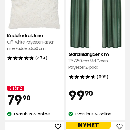
i
i
favoriter
favo
Kuddfodral Juna
Off-white Polyester Passar
innerkudde 50x50 cm
Gardinlängder Kim
(474)
4.8
135x250 cm Mid Green
Polyester 2-pack
av
5
(698)
4.7
stjärnor
av
3 för 2
Pris
99,90
baserat
99
Kampanj
90
Pris
79,90
79
5
namn:
på
90
stjärnor
474
kr
baserat
recensioner
kr
I varuhus & online
I varuhus & online
på
Lagersaldo:
Lagersaldo:
698
NYHET
recensioner
Lägg
Läg