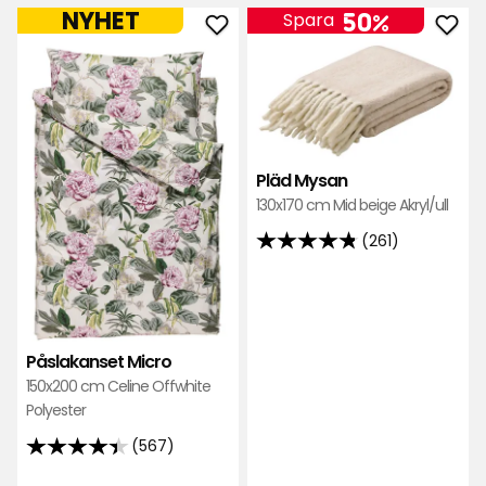
NYHET
50%
Spara
Lägg
Läg
till
till
Påslakanset
Pläd
Micro
Mys
i
i
favoriter
favo
Pläd Mysan
130x170 cm Mid beige Akryl/ull
(261)
4.8
av
5
stjärnor
baserat
Påslakanset Micro
på
150x200 cm Celine Offwhite
261
Polyester
recensioner
(567)
4.4
av