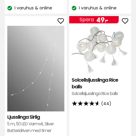
kr
kr
baserat
I varuhus & online
I varuhus & online
på
Lagersaldo:
Lagersaldo:
920
Pris
49
49
-
.
Spara
recensioner
Lägg
Läg
kr
till
till
Ljusslinga
Solc
Sirlig
Rice
i
ball
favoriter
i
favo
Solcellsljusslinga Rice
balls
Solcellsljusslinga Rice balls
(44)
4.6
av
Ljusslinga Sirlig
5
5 m, 50 LED Varmvit, Silver
stjärnor
Batteridriven med timer
baserat