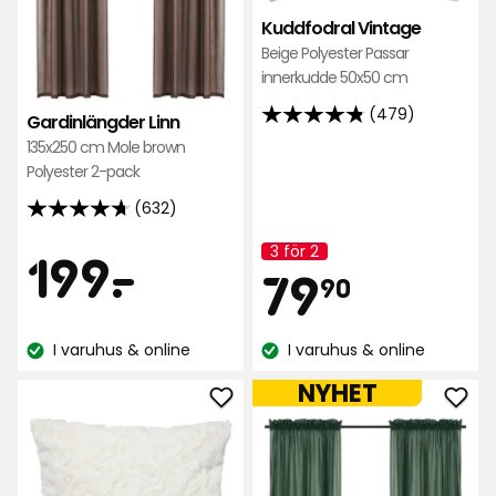
Kuddfodral Vintage
Beige Polyester Passar
innerkudde 50x50 cm
(479)
Gardinlängder Linn
4.8
135x250 cm Mole brown
av
Polyester 2-pack
5
stjärnor
(632)
4.7
baserat
av
Pris
3 för 2
199
199
-
.
på
Kampanj
Pris
79,90
5
79
namn:
90
479
stjärnor
recensioner
kr
baserat
kr
I varuhus & online
I varuhus & online
på
Lagersaldo:
Lagersaldo:
632
NYHET
recensioner
Lägg
Läg
till
till
Kuddfodral
Gard
Juna
Kim