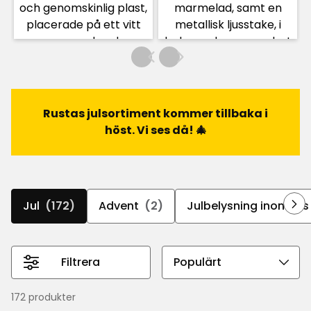
Rustas julsortiment kommer tillbaka i
höst. Vi ses då! 🎄
Jul
(172)
Advent
(2)
Julbelysning inomhus
Filtrera
Välj
sorteringsordning
172 produkter