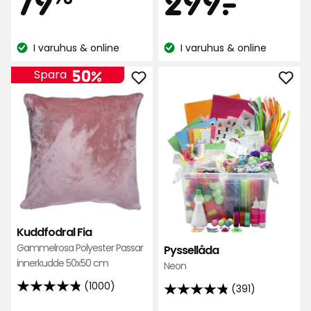
79
299
-
.
stjärnor
kr
kr
baserat
I varuhus & online
I varuhus & online
på
Lagersaldo:
Lagersaldo:
329
50%
Spara
recensioner
Lägg
Läg
till
till
Kuddfodral
Pyss
Fia
i
i
favo
favoriter
Kuddfodral Fia
Gammelrosa Polyester Passar
Pyssellåda
innerkudde 50x50 cm
Neon
(1000)
(391)
4.8
4.8
av