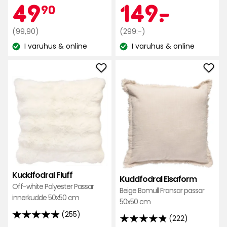
Kampanjpr
49,90
Kamp
149
49
149
-
.
90
5
stjärnor
Ordinarie
kr
Ordinarie
kr
(99,90)
(299:-)
baserat
pris
pris
I varuhus & online
I varuhus & online
på
Lagersaldo:
Lagersaldo:
99,90
299
567
kr
kr
recensioner
Lägg
Läg
till
till
Kuddfodral
Kudd
Fluff
Elsa
i
i
favoriter
favo
Kuddfodral Fluff
Kuddfodral Elsaform
Off-white Polyester Passar
Beige Bomull Fransar passar
innerkudde 50x50 cm
50x50 cm
(255)
(222)
4.9
4.8