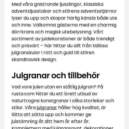
Med våra gnistrande ljusslingor, klassiska
adventsljusstakar och stilrena adventsstjärnor
lyser du upp och skapar härlig känsla både ute
och inne. Välkomna gästerna med en charmig
dörrkrans och magisk utebelysning. Vårt
sortiment av juldekorationer är både trendigt
och prisvärt – här hittar du allt från tidlösa
julgranskulor i rött och guld till stilren
skandinavisk design.
Julgranar och tillbehör
Vad vore julen utan en ståtlig julgran? På
rusta.com hittar du ett brett utbud av
naturtrogna konstgranar i olika storlekar och
stilar. Våra
julgranar
håller hög kvalitet, är
lätta att sätta upp och kommer ge
julstämning åt ditt hem år efter år.
Komplettera med julgranspynt, dekorationer,