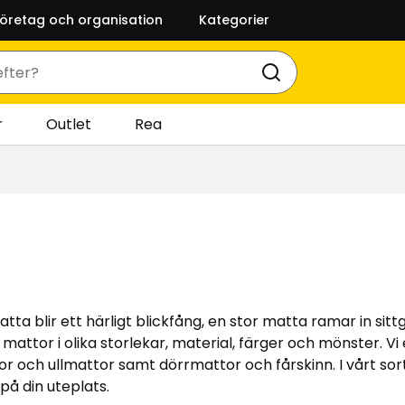
företag och organisation
Kategorier
r
Outlet
Rea
tta blir ett härligt blickfång, en stor matta ramar in si
mattor i olika storlekar, material, färger och mönster. Vi
tor och ullmattor samt dörrmattor och fårskinn. I vårt so
å din uteplats.