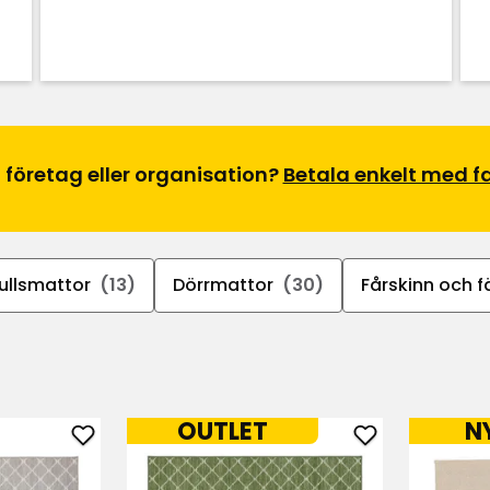
l företag eller organisation?
Betala enkelt med fa
llsmattor
(13)
Dörrmattor
(30)
Fårskinn och fä
OUTLET
N
Lägg
Lägg
till
till