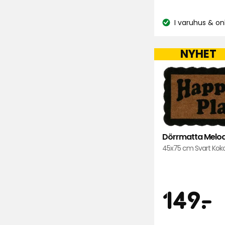
I varuhus & on
Lagersaldo:
NYHET
Dörrmatta Melo
45x75 cm Svart Koko
Pris
1
149
-
.