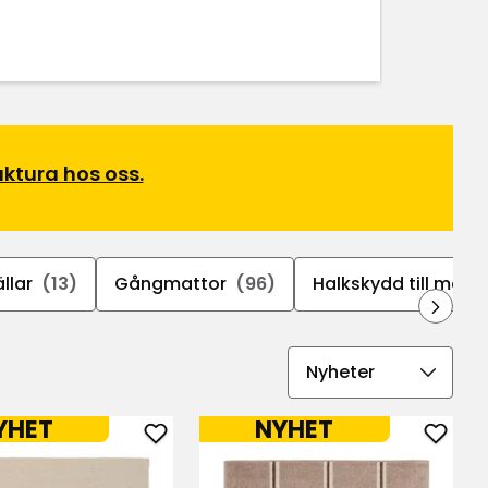
ktura hos oss.
llar
(13)
Gångmattor
(96)
Halkskydd till matto
Välj
sorteringsordning
YHET
NYHET
Lägg
Lägg
till
till