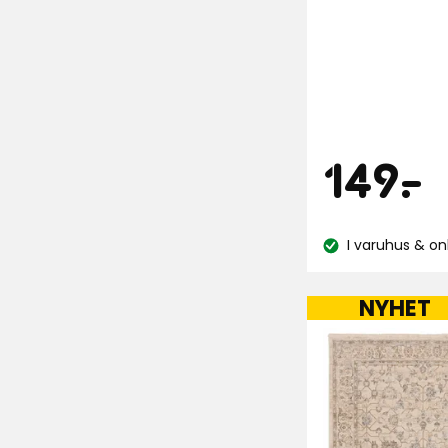
Pris
1
149
-
.
k
I varuhus & on
Lagersaldo:
NYHET