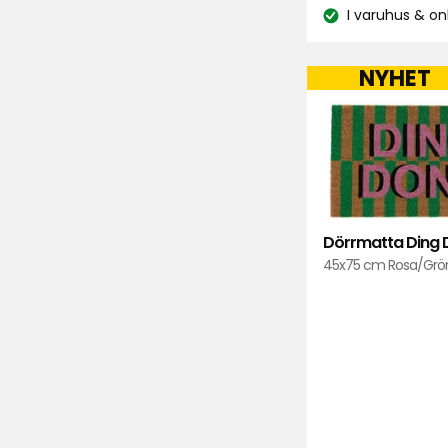
k
I varuhus & on
Lagersaldo:
NYHET
Dörrmatta Ding
45x75 cm Rosa/Grön