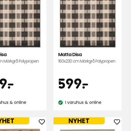
isa
Matta Disa
cm Mörkgrå Polypropen
160x230 cm Mörkgrå Polypropen
s
Pris
399
599
9
-
.
599
-
.
kr
kr
ruhus & online
I varuhus & online
do:
Lagersaldo:
YHET
NYHET
Lägg
Lägg