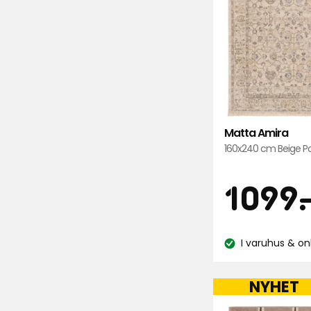
Matta Amira
160x240 cm Beige Po
Pris
1099
.
I varuhus & on
Lagersaldo:
NYHET