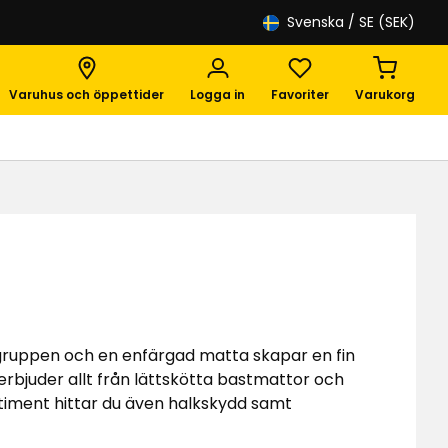
Svenska
/ SE (SEK)
Varuhus och öppettider
Logga in
Favoriter
Varukorg
ttgruppen och en enfärgad matta skapar en fin
 erbjuder allt från lättskötta bastmattor och
rtiment hittar du även halkskydd samt