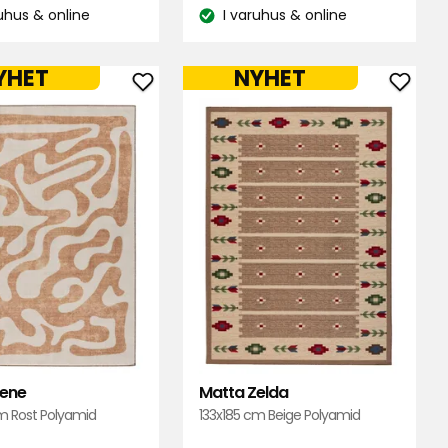
kr
kr
ruhus & online
I varuhus & online
do:
Lagersaldo:
YHET
NYHET
Lägg
Lägg
till
till
Matta
Matt
Irene
Zelda
i
i
favoriter
favori
rene
Matta Zelda
m Rost Polyamid
133x185 cm Beige Polyamid