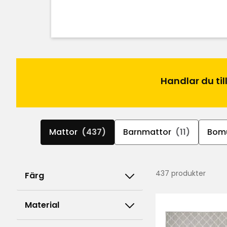
Handlar du til
Mattor
(437)
Barnmattor
(11)
Bomu
437 produkter
Färg
Material