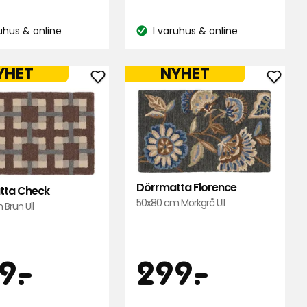
kr
kr
ruhus & online
I varuhus & online
do:
Lagersaldo:
YHET
NYHET
Lägg
Lägg
till
till
Dörrmatta
Dörrm
Check
Flore
i
i
favoriter
favori
Dörrmatta Florence
tta Check
50x80 cm Mörkgrå Ull
Brun Ull
s
Pris
299
299
9
-
.
299
-
.