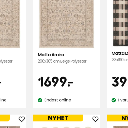
Matta D
Matta Amira
133x190 
lyester
200x305 cm Beige Polyester
Pris
Pri
1099
1699
-
1699
-
.
39
kr
kr
line
Endast online
I va
Lagersaldo:
Lagersal
NYHET
N
Lägg
Lägg