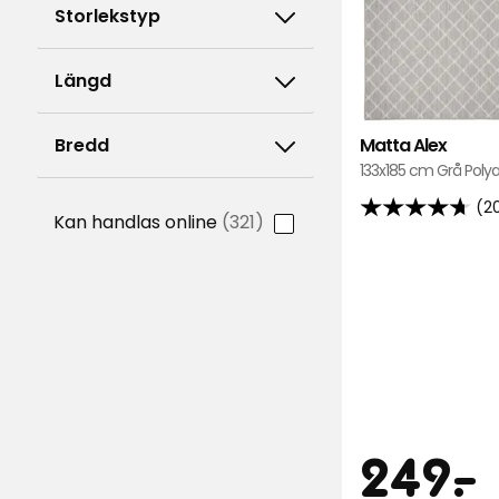
Storlekstyp
Längd
Matta Alex
Bredd
133x185 cm Grå Poly
(2
4.7
Kan handlas online
(321)
av
5
stjärnor
baserat
på
201
recensioner
Pris
249
-
.