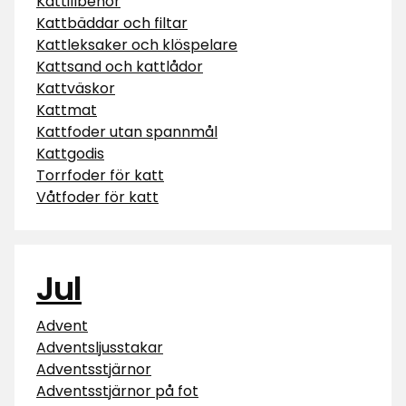
Kattillbehör
Kattbäddar och filtar
Kattleksaker och klöspelare
Kattsand och kattlådor
Kattväskor
Kattmat
Kattfoder utan spannmål
Kattgodis
Torrfoder för katt
Våtfoder för katt
Jul
Advent
Adventsljusstakar
Adventsstjärnor
Adventsstjärnor på fot