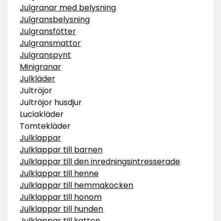
Julgranar med belysning
Julgransbelysning
Julgransfötter
Julgransmattor
Julgranspynt
Minigranar
Julkläder
Jultröjor
Jultröjor husdjur
Luciakläder
Tomtekläder
Julklappar
Julklappar till barnen
Julklappar till den inredningsintresserade
Julklappar till henne
Julklappar till hemmakocken
Julklappar till honom
Julklappar till hunden
Julklappar till katten