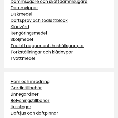
Dammsugare och skaftdammsugare
Dammvippor
Diskmedel
Doftspray och toalettblock
Klädvård
Rengöringsmedel
Sköljmedel
Toalettpapper och hushållspapper
Torkställningar och klädnypor
Tvättmedel
Hem och inredning
Gardintillbehör
Linnegardiner
Belysningstillbehör
Ljusslingor
Doftljus och doftpinnar