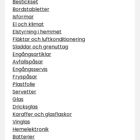
Bestickset
Bordstabletter
Isformar
El och klimat
Elstyrning i hemmet
Fläktar och luftkonditionering
Sladdar och grenuttag
Engångsartiklar
Avfallspåsar
Engångsservis
Fryspåsar
Plastfolie
Servetter
Glas
Dricksglas
Karaffer och glasflaskor
Vinglas
Hemelektronik
Batterier