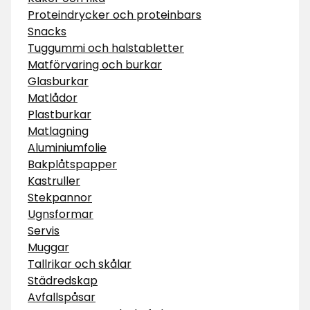
Proteindrycker och proteinbars
Snacks
Tuggummi och halstabletter
Matförvaring och burkar
Glasburkar
Matlådor
Plastburkar
Matlagning
Aluminiumfolie
Bakplåtspapper
Kastruller
Stekpannor
Ugnsformar
Servis
Muggar
Tallrikar och skålar
Städredskap
Avfallspåsar