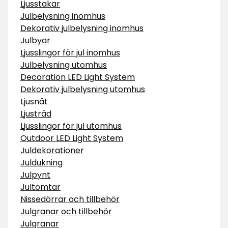
Ljusstakar
Julbelysning inomhus
Dekorativ julbelysning inomhus
Julbyar
Ljusslingor för jul inomhus
Julbelysning utomhus
Decoration LED Light System
Dekorativ julbelysning utomhus
Ljusnät
Ljusträd
Ljusslingor för jul utomhus
Outdoor LED Light System
Juldekorationer
Juldukning
Julpynt
Jultomtar
Nissedörrar och tillbehör
Julgranar och tillbehör
Julgranar