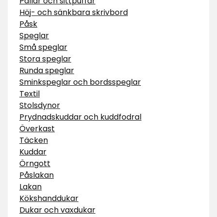
Pallar och sittpuffar
Höj- och sänkbara skrivbord
Påsk
Speglar
Små speglar
Stora speglar
Runda speglar
Sminkspeglar och bordsspeglar
Textil
Stolsdynor
Prydnadskuddar och kuddfodral
Överkast
Täcken
Kuddar
Örngott
Påslakan
Lakan
Kökshanddukar
Dukar och vaxdukar