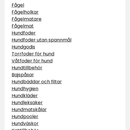
Fågel
Fågelholkar
Fågelmatare
Fågelmat
Hundfoder
Hundfoder utan spannmål
Hundgodis
Torrfoder för hund
Våtfoder för hund
Hundtillbehör
Bajspåsar
Hundbäddar och filtar
Hundhygien
Hundkläder
Hundleksaker
Hundmatskålar
Hundpooler
Hundväskor