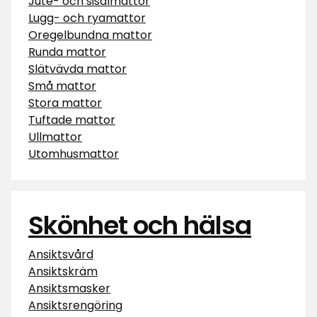
Jute- och sisalmattor
Lugg- och ryamattor
Oregelbundna mattor
Runda mattor
Slätvävda mattor
Små mattor
Stora mattor
Tuftade mattor
Ullmattor
Utomhusmattor
Skönhet och hälsa
Ansiktsvård
Ansiktskräm
Ansiktsmasker
Ansiktsrengöring