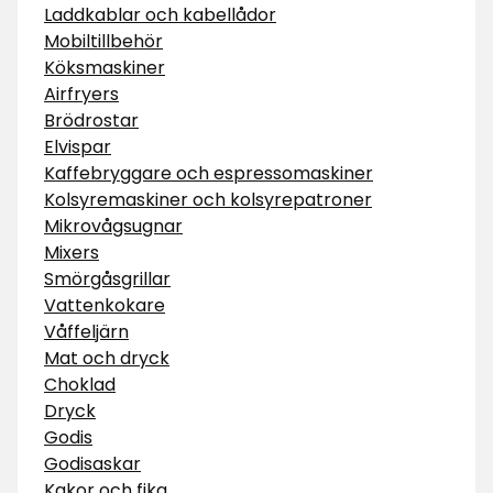
Laddkablar och kabellådor
Mobiltillbehör
Köksmaskiner
Airfryers
Brödrostar
Elvispar
Kaffebryggare och espressomaskiner
Kolsyremaskiner och kolsyrepatroner
Mikrovågsugnar
Mixers
Smörgåsgrillar
Vattenkokare
Våffeljärn
Mat och dryck
Choklad
Dryck
Godis
Godisaskar
Kakor och fika