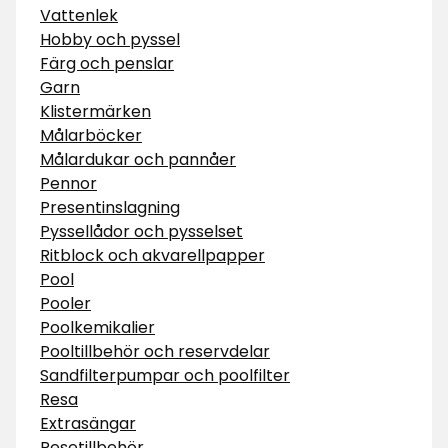
Vattenlek
Hobby och pyssel
Färg och penslar
Garn
Klistermärken
Målarböcker
Målardukar och pannåer
Pennor
Presentinslagning
Pyssellådor och pysselset
Ritblock och akvarellpapper
Pool
Pooler
Poolkemikalier
Pooltillbehör och reservdelar
Sandfilterpumpar och poolfilter
Resa
Extrasängar
Resetillbehör