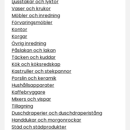
Ljusstakar och lyktor
Vaser och krukor
Möbler och inredning
Förvaringsmöbler
Kontor
Korgar
Övrig inredning
Påslakan och lakan
Täcken och kuddar
Kök och köksredskap
Kastruller och stekpannor
Porslin och keramik
Hushållsapparater
Kaffebryggare
Mixers och vispar
Tillagning
Duschdraperier och duschdraperistång
Handdukar och morgonrockar
Städ och städprodukter