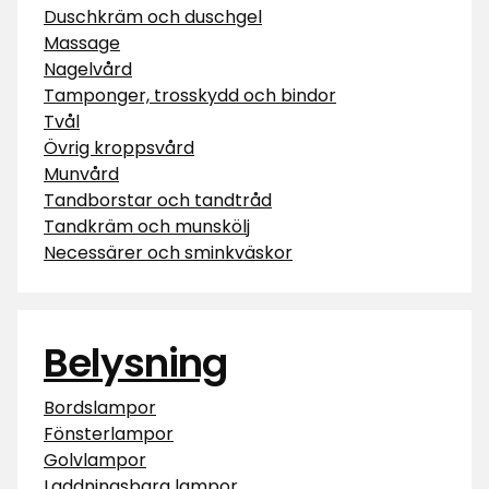
Duschkräm och duschgel
Massage
Nagelvård
Tamponger, trosskydd och bindor
Tvål
Övrig kroppsvård
Munvård
Tandborstar och tandtråd
Tandkräm och munskölj
Necessärer och sminkväskor
Belysning
Bordslampor
Fönsterlampor
Golvlampor
Laddningsbara lampor