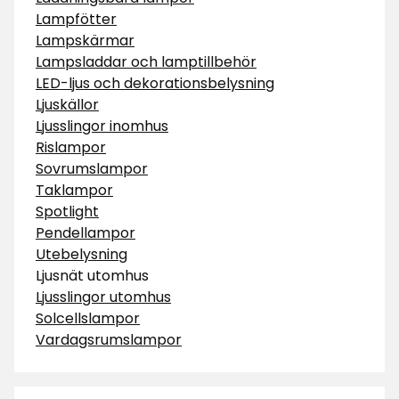
Lampfötter
Lampskärmar
Lampsladdar och lamptillbehör
LED-ljus och dekorationsbelysning
Ljuskällor
Ljusslingor inomhus
Rislampor
Sovrumslampor
Taklampor
Spotlight
Pendellampor
Utebelysning
Ljusnät utomhus
Ljusslingor utomhus
Solcellslampor
Vardagsrumslampor