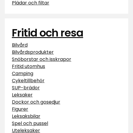
Plädar och filtar
Fritid och resa
Bilvård
Bilvårdsprodukter
Snöborstar och isskrapor
Fritid utomhus
Camping
Cykeltillbehör
SUP-brädor
Leksaker
Dockor och gosedjur
Figurer
Leksaksbilar
Spel och pussel
Uteleksaker