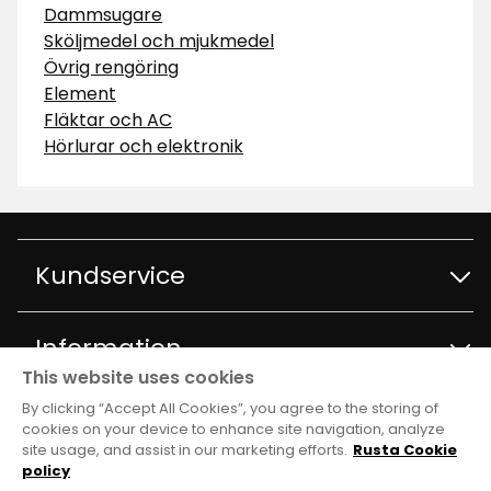
Dammsugare
Sköljmedel och mjukmedel
Övrig rengöring
Element
Fläktar och AC
Hörlurar och elektronik
Kundservice
Kontakta kundservice
Information
This website uses cookies
Frågor och svar
By clicking “Accept All Cookies”, you agree to the storing of
Varuhus och öppettider
Club Rusta
cookies on your device to enhance site navigation, analyze
site usage, and assist in our marketing efforts.
Rusta Cookie
Köpvillkor
Om Rusta
policy
Medlemserbjudanden