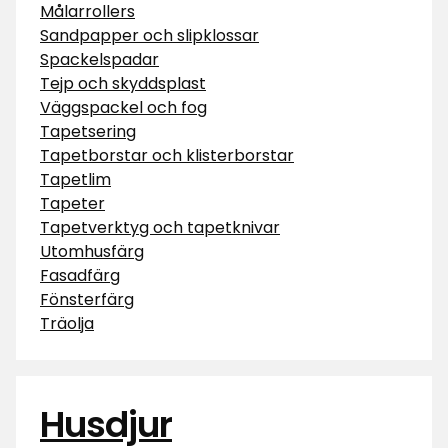
Målarrollers
Sandpapper och slipklossar
Spackelspadar
Tejp och skyddsplast
Väggspackel och fog
Tapetsering
Tapetborstar och klisterborstar
Tapetlim
Tapeter
Tapetverktyg och tapetknivar
Utomhusfärg
Fasadfärg
Fönsterfärg
Träolja
Husdjur