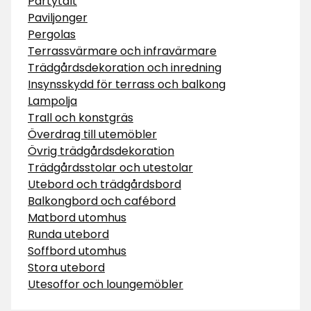
Partytält
Paviljonger
Pergolas
Terrassvärmare och infravärmare
Trädgårdsdekoration och inredning
Insynsskydd för terrass och balkong
Lampolja
Trall och konstgräs
Överdrag till utemöbler
Övrig trädgårdsdekoration
Trädgårdsstolar och utestolar
Utebord och trädgårdsbord
Balkongbord och cafébord
Matbord utomhus
Runda utebord
Soffbord utomhus
Stora utebord
Utesoffor och loungemöbler