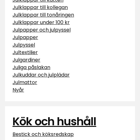
Julklappar till kollegan
Julklappar till tonåringen
Julklappar under 100 kr
Julpapper och julpyssel
Julpapper
Julpyssel
Jultextilier
Julgardiner
Juliga påslakan
Julkuddar och julplädar
Julmattor
Nyår
Kök och hushåll
Bestick och köksredskap