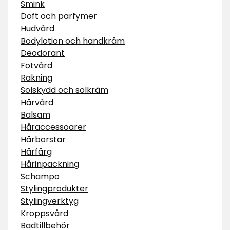
Smink
Doft och parfymer
Hudvård
Bodylotion och handkräm
Deodorant
Fotvård
Rakning
Solskydd och solkräm
Hårvård
Balsam
Håraccessoarer
Hårborstar
Hårfärg
Hårinpackning
Schampo
Stylingprodukter
Stylingverktyg
Kroppsvård
Badtillbehör