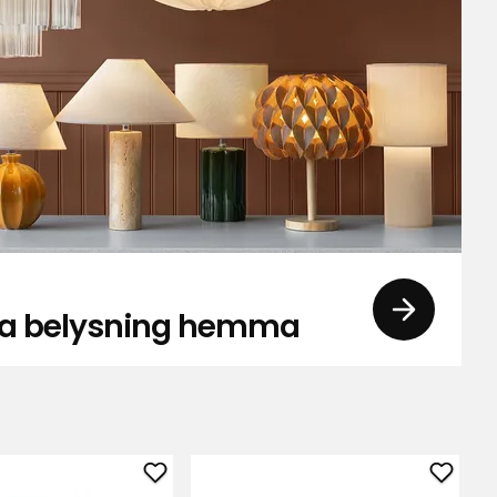
 bra belysning hemma
Lägg
Lägg