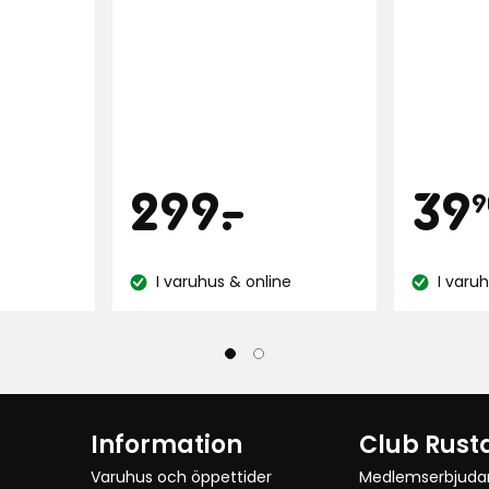
på
48
recensioner
Pris
Pri
99
299
299
-
.
39
9
r
kr
I varuhus & online
I varu
Lagersaldo:
Lagersaldo
Information
Club Rust
Varuhus och öppettider
Medlemserbjud