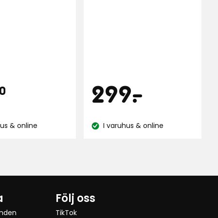
s
Pris
39,90
299
299
-
.
0
kr
kr
hus & online
I varuhus & online
:
Lagersaldo:
a
Följ oss
anden
TikTok