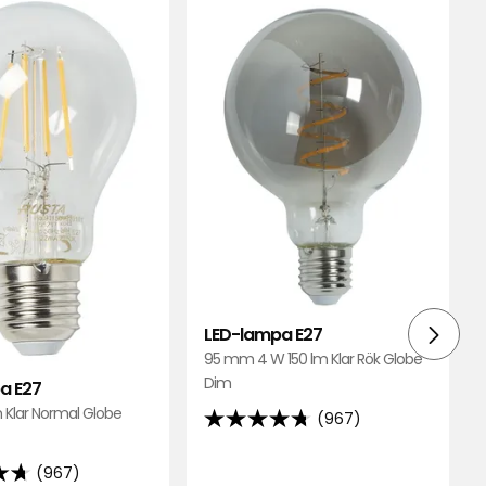
till
till
LED-
LED-
lampa
lamp
E27
E27
i
i
favoriter
favori
LED-lampa E27
95 mm 4 W 150 lm Klar Rök Globe
ass
Dim
a E27
 Klar Normal Globe
(967)
4.7
av
(967)
5