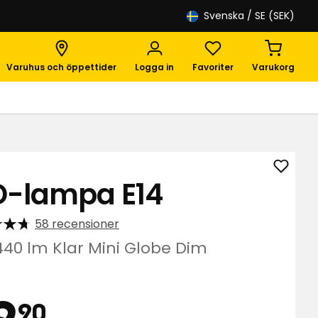
Svenska
/ SE (SEK)
Varuhus och öppettider
Logga in
Favoriter
Varukorg
Lägg
D-lampa E14
till
LED-
58 recensioner
lampa
E14
440 lm Klar Mini Globe Dim
i
lass
favori
is
39,90
9
90