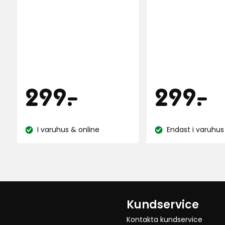
av
baserat
5
på
stjärnor
48
baserat
recensioner
på
45
recensioner
Pris
Pris
299
2
299
-
.
299
-
.
kr
k
I varuhus & online
Endast i varuhus
Lagersaldo:
Lagersaldo:
Kundservice
Kontakta kundservice