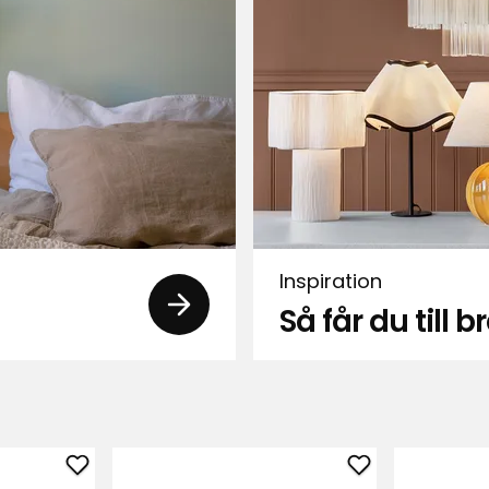
Inspiration
Så får du till
ckna men lämnade tillbaka , det lyser
Lägg
Lägg