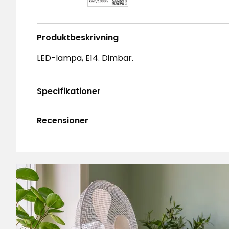
Produktbeskrivning
LED-lampa, E14. Dimbar.
Specifikationer
Recensioner
4.7
5
☆
4
☆
3
☆
2
☆
Baserat på 58 recensioner
1
☆
Sor
Recensioner (58)