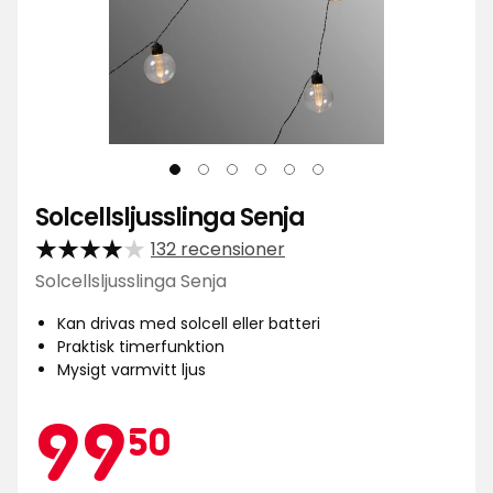
Solcellsljusslinga Senja
132 recensioner
Solcellsljusslinga Senja
Kan drivas med solcell eller batteri
Praktisk timerfunktion
Mysigt varmvitt ljus
Kampa
99,50
99
50