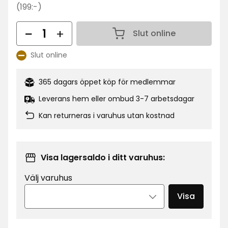
kr
Ordinarie
(199:-)
pris
Antal
199
Slut online
Antal 1
kr
Slut online
Lagersaldo:
365 dagars öppet köp för medlemmar
Leverans hem eller ombud 3-7 arbetsdagar
Kan returneras i varuhus utan kostnad
Visa lagersaldo i ditt varuhus:
Välj varuhus
Visa