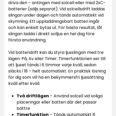
driva den – antingen med solcell eller med 2xC-
batterier (säljs separat). Vid solcellsdrift laddas
slingan under dagen och tänds automatiskt vid
skymning. Ett uppladdningsbart batteri ingår
och kan enkelt bytas ut. För bästa resultat, låt
slingan ladda i direkt solljus en hel dag före
första användning.
Vid batteridrift kan du styra ljusslingan med tre
lägen: På, Av eller Timer. Timerfunktionen ser till
att ljuset tänds i 6 timmar varje kväll, sedan
släcks i 18 – helt automatiskt. En praktisk lösning
för dig som vill ha en bekymmersfri ljussättning
kväll efter kväll.
Två driftlägen
– Använd solcell vid soliga
placeringar eller batteri där det passar
bättre
Timerfunktion
– Tänds automatiskt 6