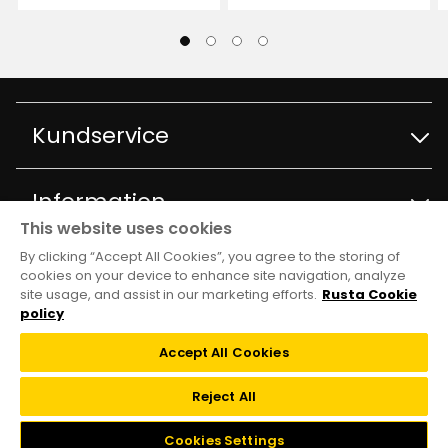
Lagersaldo:
Lagersaldo:
59,90
99,90
188
kr
kr
recensioner
Kundservice
Kontakta kundservice
Information
This website uses cookies
Frågor och svar
By clicking “Accept All Cookies”, you agree to the storing of
Varuhus och öppettider
Club Rusta
cookies on your device to enhance site navigation, analyze
site usage, and assist in our marketing efforts.
Rusta Cookie
Köpvillkor
Om Rusta
policy
Medlemserbjudanden
Följ oss
Accept All Cookies
Leveransalternativ
Hållbarhet och kvalitet
Medlemsvillkor
TikTok
Reject All
Återkallelser
Jobba på Rusta
FAQ
Cookies Settings
Instagram