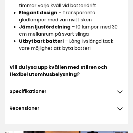
timmar varje kväll vid batteridrift
Elegant design
– Transparenta
glödlampor med varmvitt sken
Jämn ljusfördelning
– 10 lampor med 30
cm mellanrum på svart slinga
Utbytbart batteri
– Lång livslängd tack
vare möjlighet att byta batteri
Vill du lysa upp kvällen med stilren och
flexibel utomhusbelysning?
Specifikationer
Recensioner
4.0
5
☆
4
☆
3
☆