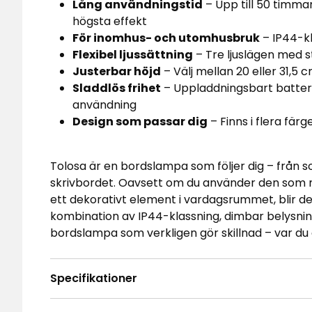
Lång användningstid
– Upp till 50 timmar
högsta effekt
För inomhus- och utomhusbruk
– IP44-kl
Flexibel ljussättning
– Tre ljuslägen med 
Justerbar höjd
– Välj mellan 20 eller 31,5 c
Sladdlös frihet
– Uppladdningsbart batteri
användning
Design som passar dig
– Finns i flera färg
Tolosa är en bordslampa som följer dig – från so
skrivbordet. Oavsett om du använder den som m
ett dekorativt element i vardagsrummet, blir d
kombination av IP44-klassning, dimbar belysnin
bordslampa som verkligen gör skillnad – var du
Specifikationer