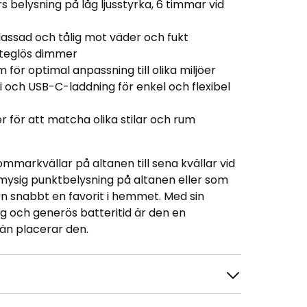
s belysning på låg ljusstyrka, 6 timmar vid
assad och tålig mot väder och fukt
steglös dimmer
m för optimal anpassning till olika miljöer
 och USB-C-laddning för enkel och flexibel
er för att matcha olika stilar och rum
mmarkvällar på altanen till sena kvällar vid
ysig punktbelysning på altanen eller som
en snabbt en favorit i hemmet. Med sin
g och generös batteritid är den en
 än placerar den.