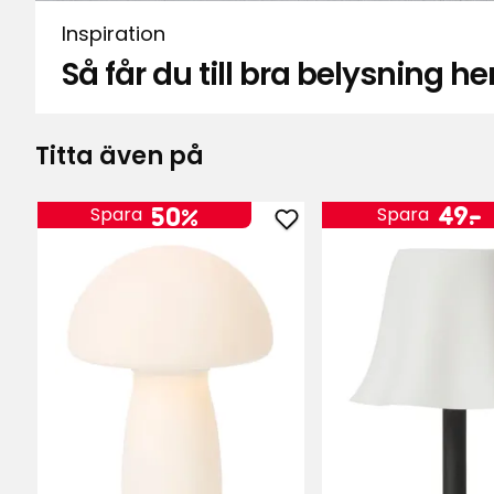
Inspiration
Ann-Marie
•
1 månad sedan
Så får du till bra belysning
A
Titta även på
Anonym
•
2 månader sedan
A
Pris
49
-
.
50%
Spara
Spara
Lägg
k
till
Solcellsdriven
bordslampa
Härnön
i
favoriter