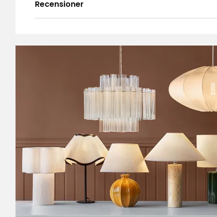
Recensioner
4.8
5
☆
4
☆
3
☆
2
☆
Baserat på 4 recensioner
1
☆
Sor
Recensioner (4)
Ewa T
•
3 veckor sedan
ET
Så fin och trevlig på utebordet
Pia B
•
2 veckor sedan
PB