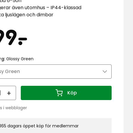
ttid 6-50h
erar även utomhus – IP44-klassad
ika ljuslägen och dimbar
is
199
99
-
.
kr
rg:
Glossy Green
al
Köp
Antal 1
s i webblager
do:
365 dagars öppet köp för medlemmar