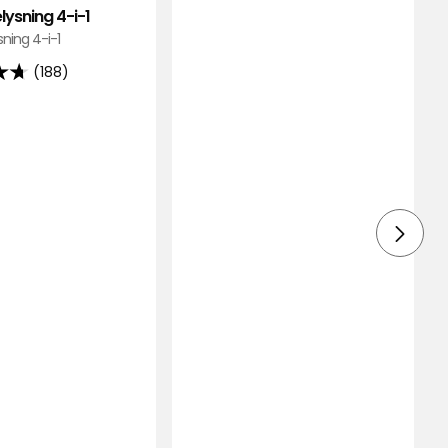
lysning 4-i-1
sning 4-i-1
(188)
ner