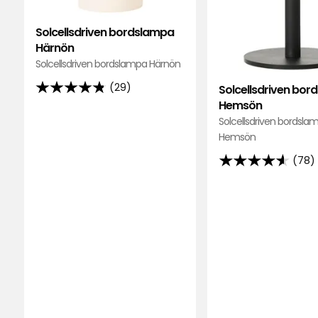
Solcellsdriven bordslampa
Härnön
Solcellsdriven bordslampa Härnön
(29)
Solcellsdriven bo
4.8
Hemsön
av
Solcellsdriven bordsla
5
Hemsön
stjärnor
(78)
baserat
4.6
på
av
29
5
recensioner
stjärnor
baserat
på
78
recensioner