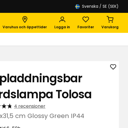
Svenska
/ SE (SEK)
Varuhus och öppettider
Logga in
Favoriter
Varukorg
Lägg
pladdningsbar
till
Uppla
rdslampa Tolosa
bords
Tolos
i
4 recensioner
favori
9x31,5 cm Glossy Green IP44