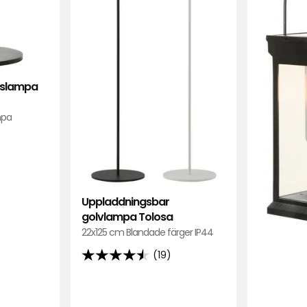
rdslampa
mpa
Uppladdningsbar
golvlampa Tolosa
22x125 cm Blandade färger IP44
(19)
4.5
av
5