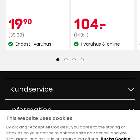
Kampanjpr
19,90
Kamp
104
19
104
-
.
90
Ordinarie
kr
Ordinarie
kr
(39,90)
(149:-)
pris
pris
Endast i varuhus
I varuhus & online
Lagersaldo:
Lagersaldo:
39,90
149
kr
kr
Kundservice
Kontakta kundservice
Information
This website uses cookies
Frågor och svar
By clicking “Accept All Cookies”, you agree to the storing of
Varuhus och öppettider
Club Rusta
cookies on your device to enhance site navigation, analyze
site usage, and assist in our marketing efforts.
Rusta Cookie