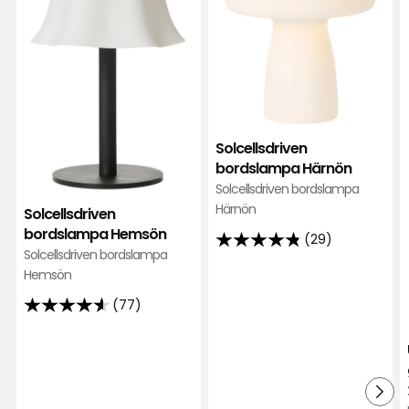
Hemsön
Härn
i
i
favoriter
favor
Solcellsdriven
bordslampa Härnön
Solcellsdriven bordslampa
Härnön
Solcellsdriven
bordslampa Hemsön
(29)
4.8
Solcellsdriven bordslampa
av
Hemsön
5
(77)
4.6
stjärnor
av
baserat
5
på
stjärnor
29
baserat
recensioner