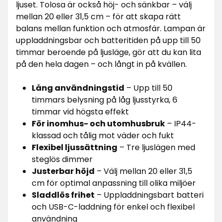
ljuset. Tolosa är också höj- och sänkbar – välj
mellan 20 eller 31,5 cm – för att skapa rätt
balans mellan funktion och atmosfär. Lampan är
uppladdningsbar och batteritiden på upp till 50
timmar beroende på ljusläge, gör att du kan lita
på den hela dagen – och långt in på kvällen.
Lång användningstid
– Upp till 50
timmars belysning på låg ljusstyrka, 6
timmar vid högsta effekt
För inomhus- och utomhusbruk
– IP44-
klassad och tålig mot väder och fukt
Flexibel ljussättning
– Tre ljuslägen med
steglös dimmer
Justerbar höjd
– Välj mellan 20 eller 31,5
cm för optimal anpassning till olika miljöer
Sladdlös frihet
– Uppladdningsbart batteri
och USB-C-laddning för enkel och flexibel
användning