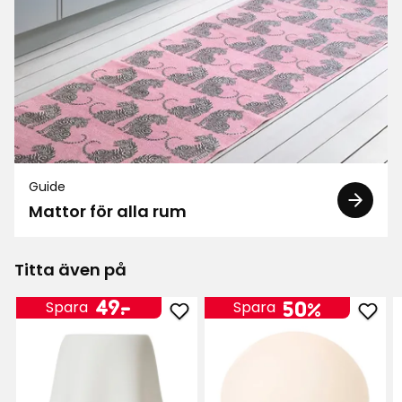
Guide
Mattor för alla rum
Titta även på
Pris
49
49
-
.
50%
Spara
Spara
Lägg
Läg
kr
till
till
Solcellsdriven
Solc
bordslampa
bor