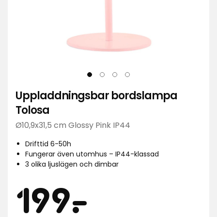
Uppladdningsbar bordslampa
Tolosa
Ø10,9x31,5 cm Glossy Pink IP44
Drifttid 6-50h
Fungerar även utomhus – IP44-klassad
3 olika ljuslägen och dimbar
Pris
199
199
-
.