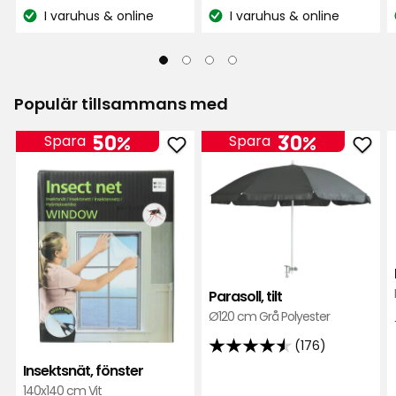
kr
kr
pris
pris
I varuhus & online
I varuhus & online
Lagersaldo:
Lagersaldo:
149
199
kr
kr
Populär tillsammans med
50%
30%
Spara
Spara
Lägg
Läg
till
till
Insektsnät,
Paras
fönster
tilt
i
i
favoriter
favor
Parasoll, tilt
Ø120 cm Grå Polyester
(176)
4.5
Insektsnät, fönster
av
140x140 cm Vit