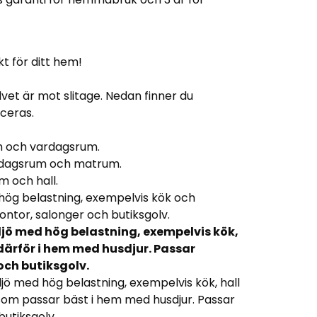
kt för ditt hem!
lvet är mot slitage. Nedan finner du
ceras.
um och vardagsrum.
vardagsrum och matrum.
m och hall.
hög belastning, exempelvis kök och
ntor, salonger och butiksgolv.
ljö med hög belastning, exempelvis kök,
därför i hem med husdjur. Passar
och butiksgolv.
jö med hög belastning, exempelvis kök, hall
som passar bäst i hem med husdjur. Passar
utiksgolv.