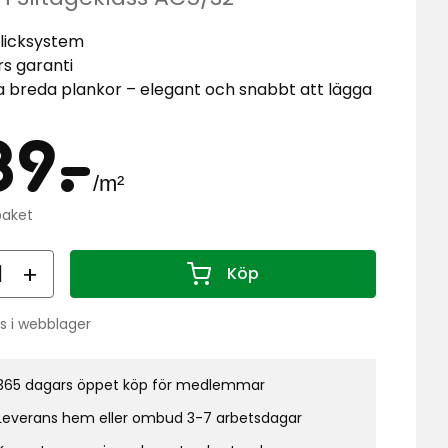
favori
licksystem
rs garanti
a breda plankor – elegant och snabbt att lägga
is
189
per
89
-
.
/m²
Kampanjpris
kr
paket
kvad
per
paket
al
Köp
509,17
Antal 1
kr
Ordinarie
s i webblager
pris
do:
per
paket
365 dagars öppet köp för medlemmar
0
kr
Leverans hem eller ombud 3-7 arbetsdagar