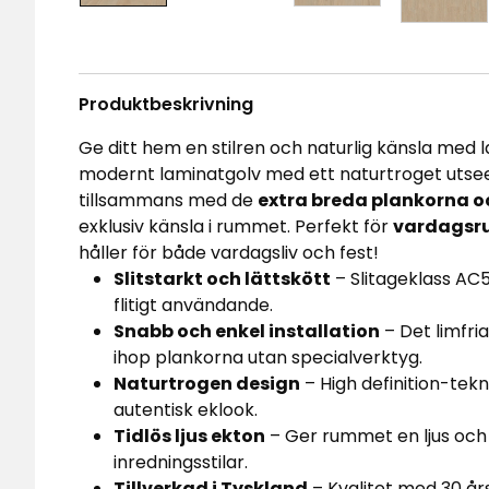
Produktbeskrivning
Ge ditt hem en stilren och naturlig känsla med
modernt laminatgolv med ett naturtroget utseen
tillsammans med de
extra breda plankorna 
exklusiv känsla i rummet. Perfekt för
vardagsru
håller för både vardagsliv och fest!
Slitstarkt och lättskött
– Slitageklass AC5
flitigt användande.
Snabb och enkel installation
– Det limfri
ihop plankorna utan specialverktyg.
Naturtrogen design
– High definition-tekn
autentisk eklook.
Tidlös ljus ekton
– Ger rummet en ljus och l
inredningsstilar.
Tillverkad i Tyskland
– Kvalitet med 30 år