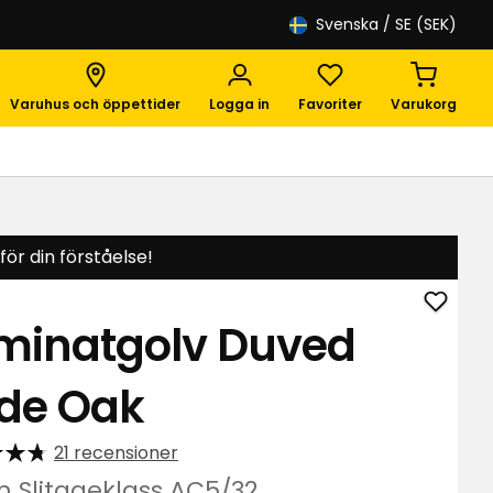
Svenska
/ SE (SEK)
Varuhus och öppettider
Logga in
Favoriter
Varukorg
ör din förståelse!
Lägg
minatgolv Duved
till
Lamin
de Oak
Duved
Wide
Oak
21 recensioner
i
 Slitageklass AC5/32