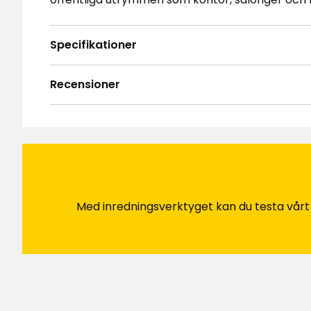
Specifikationer
Recensioner
4.7
5
☆
4
☆
3
☆
2
☆
Baserat på 21 recensioner
1
☆
Sor
Recensioner (21)
Med inredningsverktyget kan du testa vårt so
Zenia
•
10 månader sedan
Z