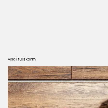
Lasse B
•
2 månader sedan
LB
Ulla S
•
2 månader sedan
US
Aina A
•
3 månader sedan
Visa i fullskärm
AA
Anne-Marie H
•
3 månader sedan
AH