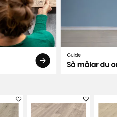
Guide
Så målar du
Lägg
Lägg
Verified by Trustvoice
till
till
Laminatgolv
Laminatgolv