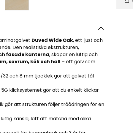
 laminatgolvet
Duved Wide Oak
, ett ljust och
de. Den realistiska ekstrukturen,
och fasade kanterna
, skapar en luftig och
m, sovrum, kök och hall
– ett golv som
/32 och 8 mm tjocklek gör att golvet tål
a 5G klicksystemet gör att du enkelt klickar
ik gör att strukturen följer träådringen för en
uftig känsla, lätt att matcha med olika
s garanti för hemmabruk och 3 år för