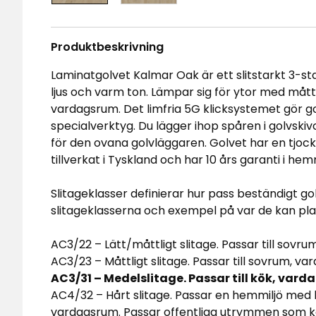
Produktbeskrivning
Laminatgolvet Kalmar Oak är ett slitstarkt 3-stav
ljus och varm ton. Lämpar sig för ytor med mått
vardagsrum. Det limfria 5G klicksystemet gör g
specialverktyg. Du lägger ihop spåren i golvski
för den ovana golvläggaren. Golvet har en tjock
tillverkat i Tyskland och har 10 års garanti i hem
Slitageklasser definierar hur pass beständigt go
slitageklasserna och exempel på var de kan pla
AC3/22 – Lätt/måttligt slitage. Passar till sovr
AC3/23 – Måttligt slitage. Passar till sovrum, 
AC3/31 – Medelslitage. Passar till kök, vard
AC4/32 – Hårt slitage. Passar en hemmiljö med 
vardagsrum. Passar offentliga utrymmen som ko