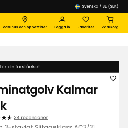
Svenska
/ SE (SEK)
Varuhus och öppettider
Logga in
Favoriter
Varukorg
ör din förståelse!
Lägg
minatgolv Kalmar
till
Lamin
k
Kalma
Oak
i
34 recensioner
favori
 3-stavigt Slitageklass AC3/31