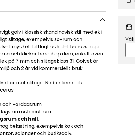
igt golv i klassisk skandinavisk stil med ek i
Välj
ligt slitage, exempelvis sovrum och
olvet mycket lättlagt och det behövs inga
vorna och klickar bara ihop dem, enkelt även
lek på 7 mm och slitageklass 31. Golvet är
miljö och 2 år vid kommersiellt bruk.
lvet är mot slitage. Nedan finner du
ceras.
um och vardagsrum.
vardagsrum och matrum.
agsrum och hall.
hög belastning, exempelvis kök och
ntor, salonger och butiksgolv.