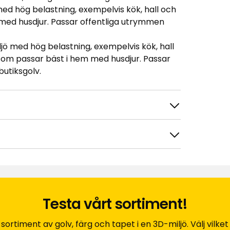
med hög belastning, exempelvis kök, hall och
 med husdjur. Passar offentliga utrymmen
jö med hög belastning, exempelvis kök, hall
som passar bäst i hem med husdjur. Passar
utiksgolv.
Testa vårt sortiment!
tera efter
Filtrera på
rtiment av golv, färg och tapet i en 3D-miljö. Välj vilket r