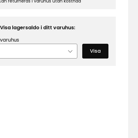
Kan returneras i varuhus utan kostnad
Visa lagersaldo i ditt varuhus:
 varuhus
Visa