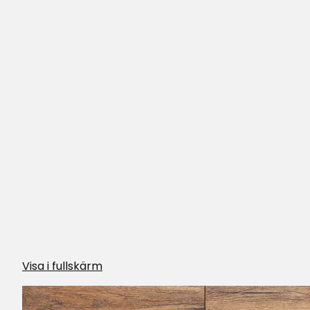
Anette
•
10 månader sedan
A
Uppfyllde mina förväntningar och mer dä
Matilda L
•
11 månader sedan
ML
Carina L
•
1 år sedan
Visa i fullskärm
CL
Prisvärt golv och bra kvalite.