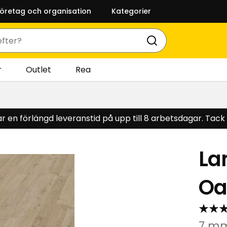
företag och organisation
Kategorier
r
Outlet
Rea
 en förlängd leveranstid på upp till 8 arbetsdagar. Tack f
La
Oa
7 mm