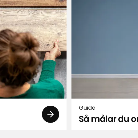
1
paketet.
Guide
Så målar du