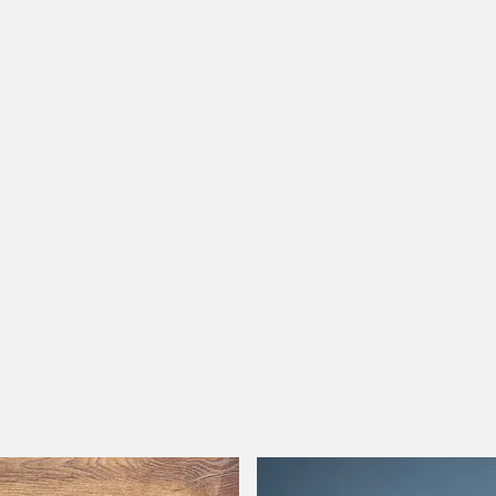
1
rtill
1