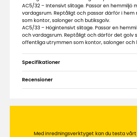
AC5/32 – Intensivt slitage. Passar en hemmiljö 
vardagsrum. Reptåligt och passar därför i hem
som kontor, salonger och butiksgolv.
AC5/33 – Högintensivt slitage. Passar en hemmil
och vardagsrum. Reptåligt och därför det golv 
offentliga utrymmen som kontor, salonger och b
Specifikationer
Recensioner
4.6
5
☆
4
☆
3
☆
2
☆
Baserat på 34 recensioner
1
☆
Sor
Recensioner (34)
Med inredningsverktyget kan du testa vårt so