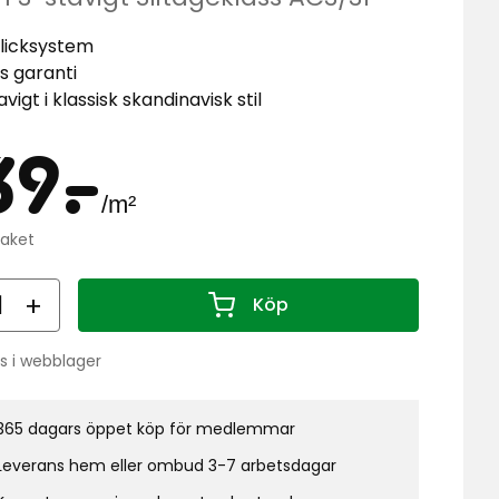
licksystem
rs garanti
vigt i klassisk skandinavisk stil
is
139
per
39
-
.
/m²
Kampanjpris
kr
paket
kvadr
per
paket
al
Köp
333,18
Antal 1
kr
Ordinarie
s i webblager
pris
do:
per
paket
365 dagars öppet köp för medlemmar
0
kr
Leverans hem eller ombud 3-7 arbetsdagar