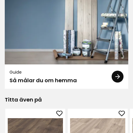
Hej Anette, stort tack för att du delade din
upplevelse med oss. Vi tar med oss dina
tankar i vårt fortsatta arbete med
produktutveckling och förbättringar. // Team
7 månader sedan
1
1
Anneli L
AL
Guide
Så målar du om hemma
Blev superfint, bättre än förväntat
8 månader sedan
Titta även på
Tommie
T
Lägg
Läg
till
till
Snyggt golv men det var dålig passform på vissa
Laminatgolv
Lami