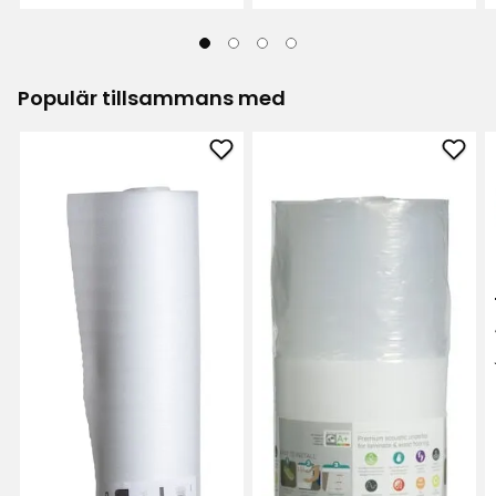
Stabil och välgjord.
87
recensioner
Översatt från tyska
•
Visa original
2 månader sedan
Populär tillsammans med
Annikken
A
Lägg
Läg
till
till
Underlagsfoam
Unde
Väldigt fint golv att titta på, men det tål väldigt
lite vid kanterna och vi har tvingats kasta många
i
med
när vi lade golvet. Väldigt synd, när det står att
favoriter
ångs
det är ett väldigt robust golv som kan användas
i
i vardagsrum och köksområde. Lite besviken
favor
över detta, då ett golv ska hålla i många år.
Kommer nog att investera i dyrare golv nästa
gång, som tål mer.
Översatt från norska
•
Visa original
4 månader sedan
Visa fler recensioner