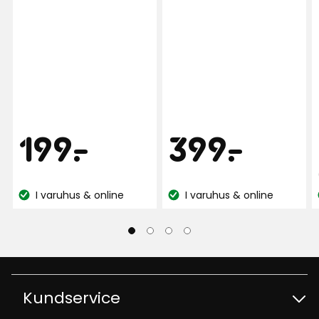
Pris
Pris
199
399
199
-
.
399
-
.
kr
kr
I varuhus & online
I varuhus & online
Lagersaldo:
Lagersaldo:
Kundservice