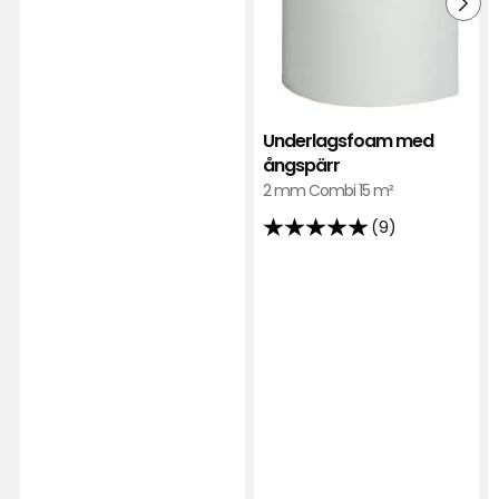
av
5
stjärnor
baserat
på
141
Underlagsfoam med
ångspärr
recensioner
2 mm Combi 15 m²
(9)
5
av
5
stjärnor
baserat
på
9
recensioner