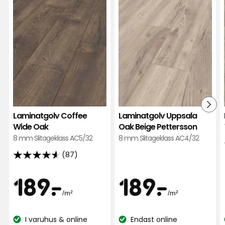
bitar. Skulle inte köpa detta igen.
Coffee
Upps
Wide
Oak
9 månader sedan
Oak
Beig
i
Pett
Ulrika H
U
favoriter
i
favor
Blev fint, knakar inte när man går.
1 år sedan
1
Laminatgolv Coffee
Laminatgolv Uppsala
Owe L
OL
Wide Oak
Oak Beige Pettersson
8 mm Slitageklass AC5/32
8 mm Slitageklass AC4/32
Snyggt och praktiskt!
(87)
4.6
av
1 år sedan
Pris
Pris
189
per
189
per
189
-
.
189
-
.
5
/m²
/m²
stjärnor
WILLI W
WW
kr
kr
kvadrat
kv
baserat
I varuhus & online
Endast online
på
Lagersaldo:
Lagersaldo: