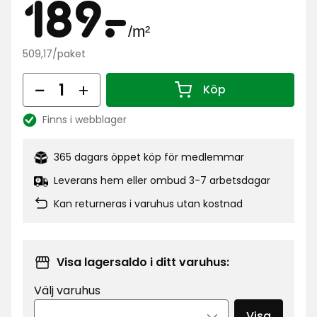
Pris
189
per
189
-
.
/m²
Kampanjpris
kr
509,17/paket
kva
per
paket
Antal
Köp
509,17
Antal 1
kr
Finns i webblager
Ordinarie
Lagersaldo:
pris
per
365 dagars öppet köp för medlemmar
paket
0
Leverans hem eller ombud 3-7 arbetsdagar
kr
Kan returneras i varuhus utan kostnad
Visa lagersaldo i ditt varuhus:
Välj varuhus
Visa