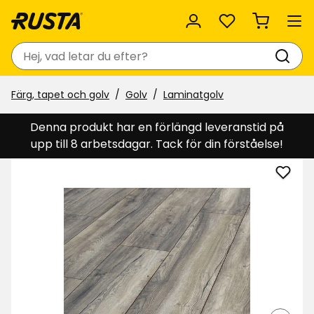
Favoriter
Sök
Färg, tapet och golv
Golv
Laminatgolv
Denna produkt har en förlängd leveranstid på
upp till 8 arbetsdagar. Tack för din förståelse!
Lägg
till
Lami
Visby
Wide
Oak
i
favor