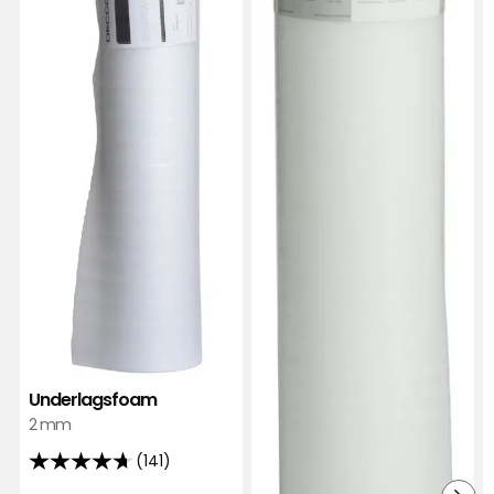
Verified by Trustvoice
Underlagsfoam
2 mm
(141)
4.7