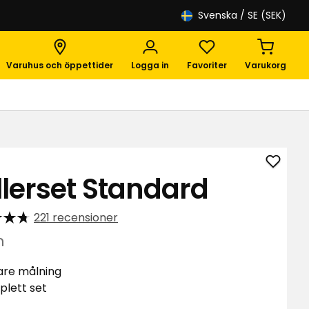
Svenska
/ SE (SEK)
Varuhus och öppettider
Logga in
Favoriter
Varukorg
Lägg
llerset Standard
till
Roller
221 recensioner
Stand
i
m
favori
are målning
lett set