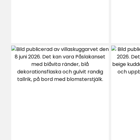
Helt ok
Sara
•
1 månad sedan
S
Funkar bra men är lite väl grovt tyg på r
Lisa
•
1 månad sedan
L
Inte värt att använda. Kastades efter 1 m
Anette
•
1 månad sedan
A