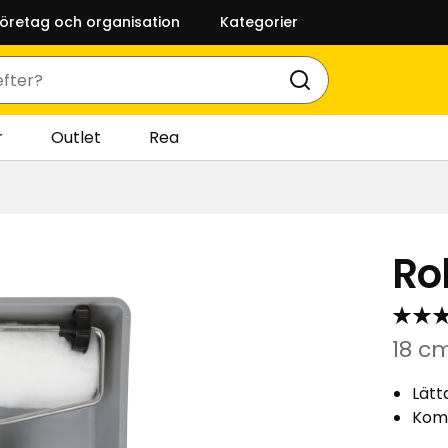
företag och organisation
Kategorier
r
Outlet
Rea
Ro
18 c
Lätt
Komp