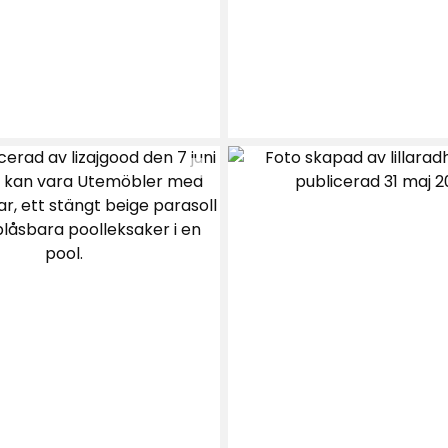
ollern
inut.