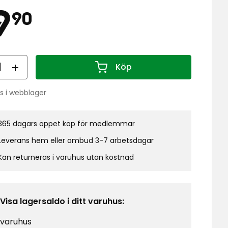
is
59,90
9
90
kr
al
Köp
Antal 1
s i webblager
do:
365 dagars öppet köp för medlemmar
Leverans hem eller ombud 3-7 arbetsdagar
Kan returneras i varuhus utan kostnad
Visa lagersaldo i ditt varuhus:
 varuhus