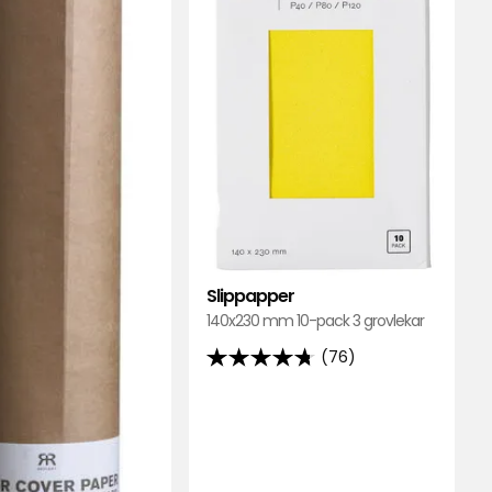
favoriter
favori
Slippapper
140x230 mm 10-pack 3 grovlekar
(76)
4.7
av
5
stjärnor
baserat