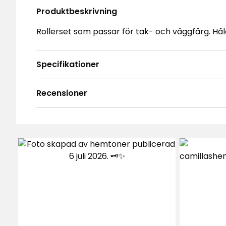
Produktbeskrivning
Rollerset som passar för tak- och väggfärg. Hå
Specifikationer
Recensioner
4.7
5
☆
4
☆
3
☆
2
☆
Baserat på 221 recensioner
1
☆
Sor
Recensioner (221)
Susanna W
•
9 dagar sedan
SW