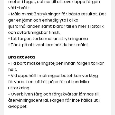
meter i taget, och se till att överlappa färgen
vått-i vått.
• Måla minst 2 strykningar för bästa resultat. Det
ger en jämn och enhetlig yta i olika
ljusförhållanden samt bidrar till en mer slitstark
och avtorkningsbar finish.
• Låt färgen torka mellan strykningarna.
• Tänk på att ventilera när du har målat.
Bra att veta
• Ta bort maskeringstejpen innan färgen torkar
helt.
• Vid uppehåll i målningsarbetet kan verktyg
förvaras i en lufttät påse för att undvika
uttorkning.
• Överbliven färg och färgskvättar lämnas till
återvinningscentral. Färgen får inte hällas ut i
avloppet.