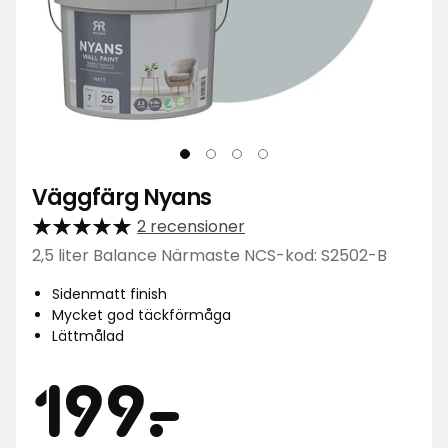
Väggfärg Nyans
2 recensioner
2,5 liter Balance Närmaste NCS-kod: S2502-B
Sidenmatt finish
Mycket god täckförmåga
Lättmålad
Pris
199
199
-
.