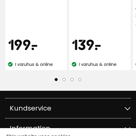
Pris
Pris
199
139
199
-
.
139
-
.
kr
kr
I varuhus & online
I varuhus & online
Lagersaldo:
Lagersaldo:
Kundservice
Kontakta kundservice
Information