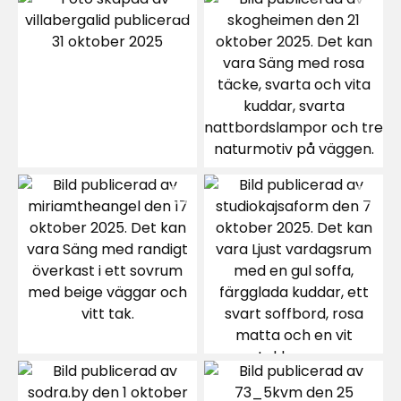
2
☆
2 betyg
1
☆
Sortera efter
Filtrera på
Recensioner (2)
Viorica
V
2 veckor sedan
Cristina Z
CZ
1 månad sedan