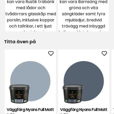
Titta även på
Lägg
Läg
till
till
Väggfärg
Vägg
Nyans
Nya
Full
Full
Matt
Matt
Edition
Editi
i
i
favoriter
favor
Väggfärg Nyans Full Matt
Väggfärg Nyans Full Matt