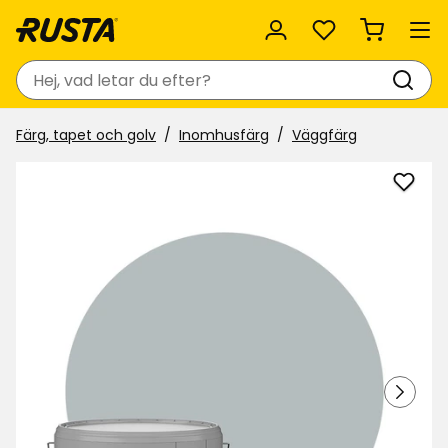
Favoriter
Sök
Färg, tapet och golv
Inomhusfärg
Väggfärg
Lägg
till
Vägg
Nyan
i
favor