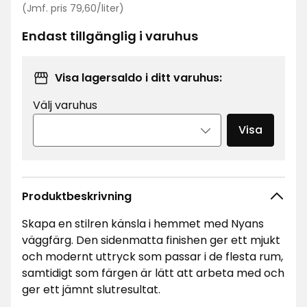
Jämförpris
kr
(Jmf. pris 79,60/liter)
79,60
kr
Endast tillgänglig i varuhus
/liter
Visa lagersaldo i ditt varuhus:
Välj varuhus
Visa
Produktbeskrivning
Skapa en stilren känsla i hemmet med Nyans
väggfärg. Den sidenmatta finishen ger ett mjukt
och modernt uttryck som passar i de flesta rum,
samtidigt som färgen är lätt att arbeta med och
ger ett jämnt slutresultat.