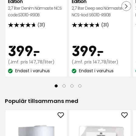
Edition
Edition
2,7 liter Denim Närmaste NCS
2,7 liter Deep sea Närmaste
code:S3010-R90B
NCS-kod S6010-R90B
(31)
(31)
4.7
4.7
av
av
5
5
Pris
Pris
399
399
399
-
.
399
-
.
stjärnor
stjärnor
baserat
baserat
kr
Jämförpris
kr
Jämfö
(Jmf. pris 147,78/liter)
(Jmf. pris 147,78/liter)
på
på
147,78
147,78
Endast i varuhus
Endast i varuhus
31
31
kr
kr
Lagersaldo:
Lagersaldo:
recensioner
recensioner
/liter
/liter
Populär tillsammans med
Lägg
Läg
till
till
Underlagsfoam
Tape