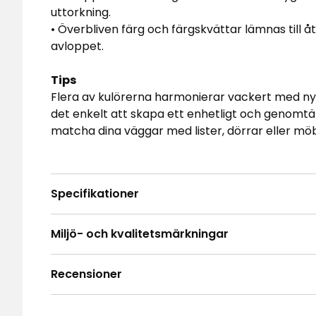
uttorkning.
• Överbliven färg och färgskvättar lämnas till åt
avloppet.
Tips
Flera av kulörerna harmonierar vackert med nyans
det enkelt att skapa ett enhetligt och genomtän
matcha dina väggar med lister, dörrar eller möb
Specifikationer
Miljö- och kvalitetsmärkningar
Recensioner
4.0
5
☆
4
☆