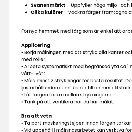
Svanenmärkt
– Uppfyller höga miljö- och 
Olika kulörer
– Vackra färger framtagna a
Förnya hemmet med färg som är enkel att arbet
Applicering
• Börja målningen med att stryka alla kanter o
med roller.
• Arbeta systematiskt med begränsad yta ca 1 me
vått-i vått.
• Måla minst 2 strykningar för bästa resultat. De
ljusförhållanden samt bidrar till en mer slitstark
• Låt färgen torka mellan strykningarna.
• Tänk på att ventilera när du har målat.
Bra att veta
• Ta bort maskeringstejpen innan färgen torkar 
• Vid uppehåll i målningsarbetet kan verktyg förv