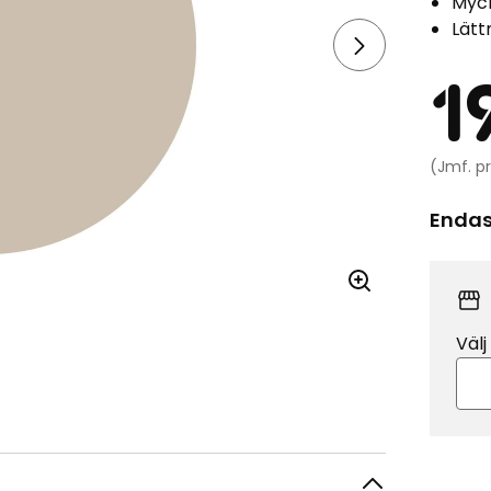
Myc
Lätt
Pr
1
(Jmf. pr
Endast
Välj