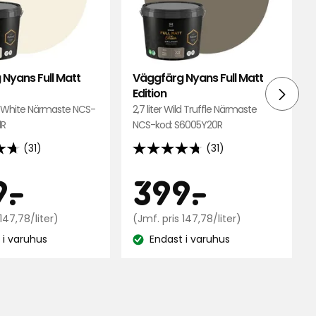
Edition
Editio
i
i
favoriter
favori
Nyans Full Matt
Väggfärg Nyans Full Matt
Edition
lky White Närmaste NCS-
2,7 liter Wild Truffle Närmaste
1R
NCS-kod: S6005Y20R
(31)
(31)
4.7
av
s
Pris
399
399
9
-
.
399
-
.
5
stjärnor
kr
Jämförpris
kr
Jämförpri
147,78/liter)
(Jmf. pris 147,78/liter)
baserat
147,78
147,78
 i varuhus
på
Endast i varuhus
kr
kr
:
Lagersaldo:
31
/liter
/liter
ner
recensioner