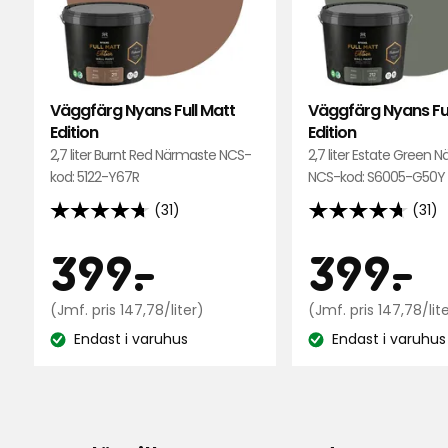
Edition
i
favoriter
Väggfärg Nyans Full Matt
Väggfärg Nyans Ful
Edition
Edition
2,7 liter Burnt Red Närmaste NCS-
2,7 liter Estate Green 
kod: 5122-Y67R
NCS-kod: S6005-G50Y
(31)
(31)
4.7
4.7
av
av
Pris
Pris
399
3
399
-
.
399
-
.
5
5
stjärnor
stjärnor
kr
Jämförpris
k
(Jmf. pris 147,78/liter)
(Jmf. pris 147,78/lit
baserat
baserat
147,78
på
Endast i varuhus
på
Endast i varuhus
kr
Lagersaldo:
Lagersaldo:
31
31
/liter
recensioner
recensioner