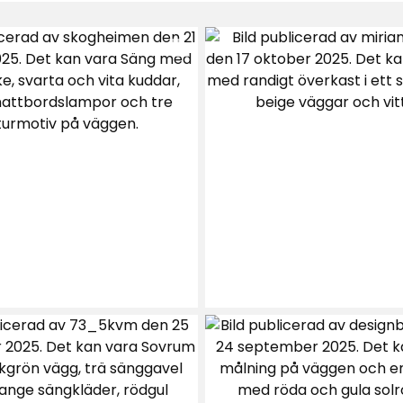
tera efter
Filtrera på
d .
ra gånger
färger att måla med
lltid varit nöjd med resultatet, så