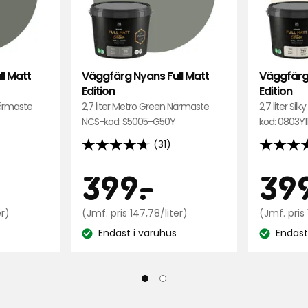
Edition
Edition
i
i
favoriter
favoriter
l Matt
Väggfärg Nyans Full Matt
Väggfärg 
Edition
Edition
Närmaste
2,7 liter Metro Green Närmaste
2,7 liter Si
NCS-kod: S5005-G50Y
kod: 0803Y1
(31)
4.7
4.7
av
av
Pris
Pri
99
399
399
-
.
39
5
5
stjärnor
stjärnor
r
Jämförpris
kr
Jämförpris
er)
(Jmf. pris 147,78/liter)
(Jmf. pris 
baserat
baserat
147,78
147,78
på
Endast i varuhus
på
Endast
kr
kr
Lagersaldo:
Lagersaldo
31
31
/liter
/liter
recensioner
recensio