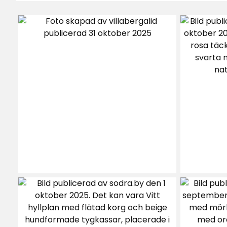
3
☆
2
☆
Baserat på 4 recensioner
1
☆
Sor
Recensioner (4)
Peter W
•
1 månad sedan
PW
En av de sämsta färger jag har målat me
Täcker Väldig dålig så man får måla fle
vilket gör att den blir dyrare än andra 
Marianne E
•
2 månader sedan
ME
Har tidigare använt rustas väggfärger - a