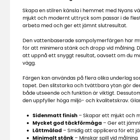
Skapa en stilren känsla i hemmet med Nyans väg
mjukt och modernt uttryck som passar i de flest
arbeta med och ger ett jämnt slutresultat.
Den vattenbaserade sampolymerfärgen har my
för att minimera stänk och dropp vid målning. 
att uppnå ett snyggt resultat, oavsett om du må
vägg.
Färgen kan användas på flera olika underlag som 
tapet. Den slitstarka och tvättbara ytan gör den 
både utseende och funktion är viktigt. Dessuto
den uppfyller höga miljö- och kvalitetskrav. Glan
Sidenmatt finish
– Skapar ett mjukt och 
Mycket god täckförmåga
– Ger ett jämnt
Lättmålad
– Smidig att applicera för ett j
Minimalt stänk
– Minskar spill vid målning