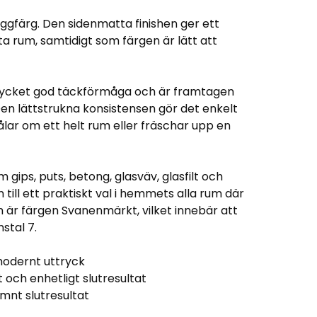
gfärg. Den sidenmatta finishen ger ett
a rum, samtidigt som färgen är lätt att
cket god täckförmåga och är framtagen
Den lättstrukna konsistensen gör det enkelt
lar om ett helt rum eller fräschar upp en
gips, puts, betong, glasväv, glasfilt och
till ett praktiskt val i hemmets alla rum där
m är färgen Svanenmärkt, vilket innebär att
stal 7.
modernt uttryck
 och enhetligt slutresultat
ämnt slutresultat