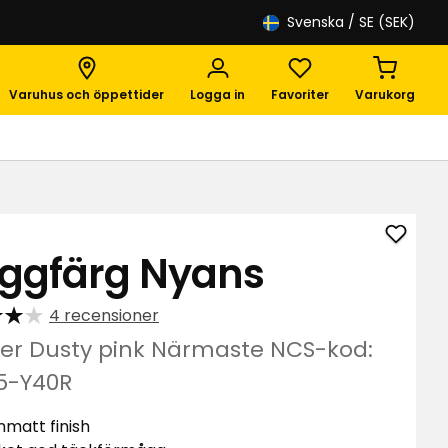
Svenska
/ SE (SEK)
Varuhus och öppettider
Logga in
Favoriter
Varukorg
Lägg
ggfärg Nyans
till
Väggf
4 recensioner
Nyans
i
liter Dusty pink Närmaste NCS-kod:
favori
5-Y40R
nmatt finish