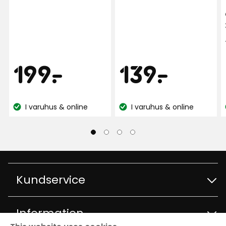
Pris
Pris
199
139
199
-
.
139
-
.
kr
kr
I varuhus & online
I varuhus & online
Lagersaldo:
Lagersaldo:
Kundservice
Kontakta kundservice
Information