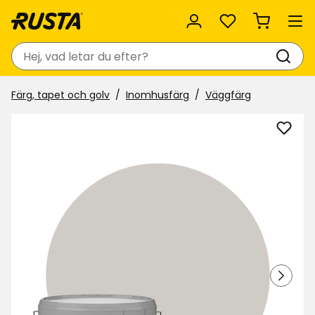
Favoriter
Sök
Färg, tapet och golv
Inomhusfärg
Väggfärg
Lägg
till
Vägg
Nyan
i
favor