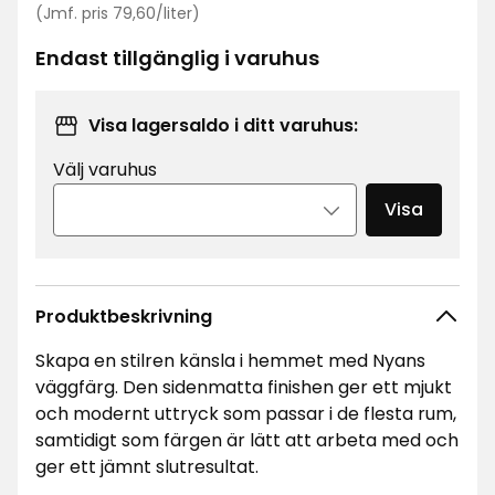
Jämförpris
kr
(Jmf. pris 79,60/liter)
79,60
kr
Endast tillgänglig i varuhus
/liter
Visa lagersaldo i ditt varuhus:
Välj varuhus
Visa
Produktbeskrivning
Skapa en stilren känsla i hemmet med Nyans
väggfärg. Den sidenmatta finishen ger ett mjukt
och modernt uttryck som passar i de flesta rum,
samtidigt som färgen är lätt att arbeta med och
ger ett jämnt slutresultat.