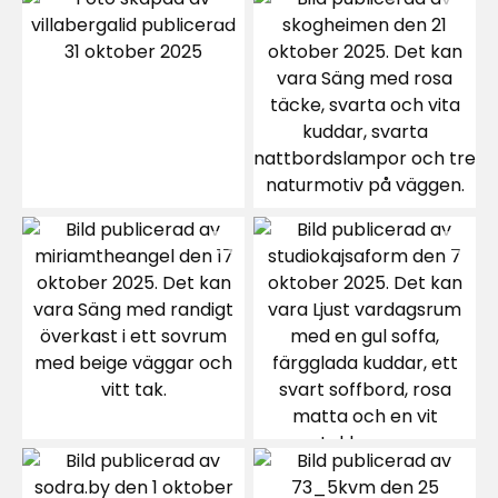
2
☆
26 betyg
1
☆
Sortera efter
Filtrera på
Recensioner (26)
J
J
Jag är jättenöjd med färgen. Lättmålad, doftar
inte starkt och täcker bra. Väggen på bilderna
är målad med nyansen Koala.
7 dagar sedan