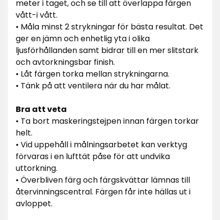
meter i taget, och se till att överlappa färgen
vått-i vått.
• Måla minst 2 strykningar för bästa resultat. Det
ger en jämn och enhetlig yta i olika
ljusförhållanden samt bidrar till en mer slitstark
och avtorkningsbar finish.
• Låt färgen torka mellan strykningarna.
• Tänk på att ventilera när du har målat.
Bra att veta
• Ta bort maskeringstejpen innan färgen torkar
helt.
• Vid uppehåll i målningsarbetet kan verktyg
förvaras i en lufttät påse för att undvika
uttorkning.
• Överbliven färg och färgskvättar lämnas till
återvinningscentral. Färgen får inte hällas ut i
avloppet.