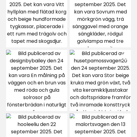
Jessica H
JH
Mycket prisvärd färg! Täcker väldigt bra och
lätt att måla med. Många fina färgvarianter.
Själv har jag målat med "Koala" är är mycket
nöjd med nyansen.
2 veckor sedan
Eve
E
Bra färg till bra pris
2 veckor sedan
Helena S
HS
Små burkar, 2.5L. Men god täckning och väldigt