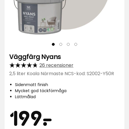
Väggfärg Nyans
26 recensioner
2,5 liter Koala Närmaste NCS-kod: S2002-Y50R
Sidenmatt finish
Mycket god täckförmåga
Lättmålad
Pris
199
199
-
.