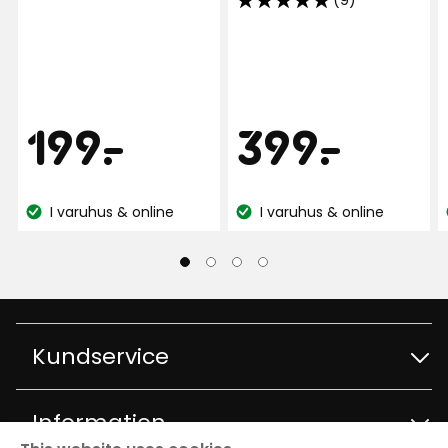
(9)
5
av
5
stjärnor
baserat
Pris
Pris
199
399
199
-
.
399
-
.
på
9
recensioner
kr
kr
I varuhus & online
I varuhus & online
Lagersaldo:
Lagersaldo:
Kundservice
Kontakta kundservice
Information