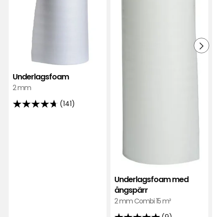
Underlagsfoam
2 mm
(141)
4.7
av
5
stjärnor
baserat
på
141
Underlagsfoam med
ångspärr
recensioner
2 mm Combi 15 m²