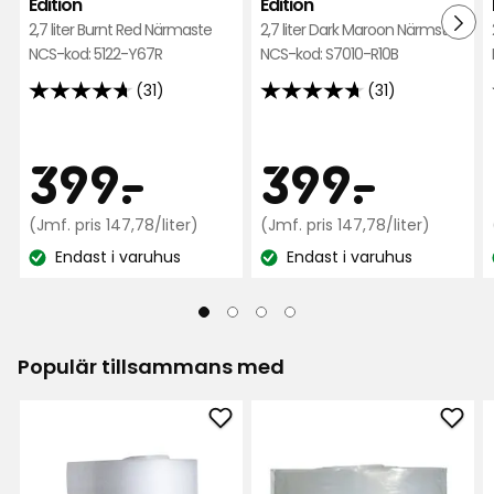
Edition
Edition
2,7 liter Burnt Red Närmaste
2,7 liter Dark Maroon Närmsta
NCS-kod: 5122-Y67R
NCS-kod: S7010-R10B
(31)
(31)
4.7
4.7
av
av
5
5
Pris
Pris
399
399
399
-
.
399
-
.
stjärnor
stjärnor
baserat
baserat
kr
Jämförpris
kr
Jämfö
(Jmf. pris 147,78/liter)
(Jmf. pris 147,78/liter)
på
på
147,78
147,78
Endast i varuhus
Endast i varuhus
31
31
kr
kr
Lagersaldo:
Lagersaldo:
recensioner
recensioner
/liter
/liter
Populär tillsammans med
Lägg
Läg
till
till
Underlagsfoam
Unde