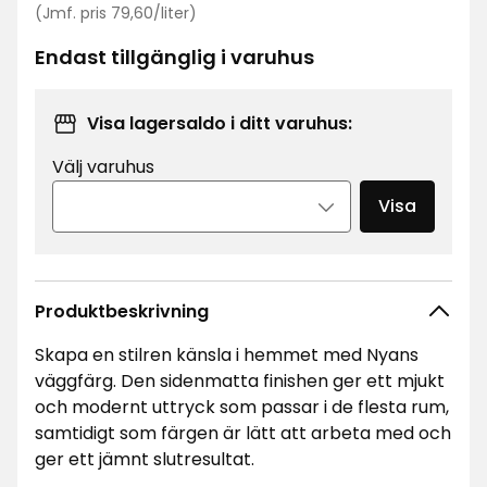
Jämförpris
kr
(Jmf. pris 79,60/liter)
79,60
kr
Endast tillgänglig i varuhus
/liter
Visa lagersaldo i ditt varuhus:
Välj varuhus
Visa
Produktbeskrivning
Skapa en stilren känsla i hemmet med Nyans
väggfärg. Den sidenmatta finishen ger ett mjukt
och modernt uttryck som passar i de flesta rum,
samtidigt som färgen är lätt att arbeta med och
ger ett jämnt slutresultat.