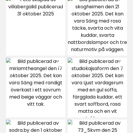
2
☆
8 betyg
1
☆
Sortera efter
Filtrera på
Recensioner (8)
Hisam
H
Idag
Anu K
AK
2 veckor sedan