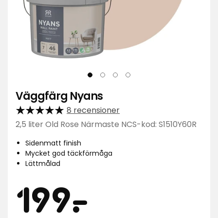
Väggfärg Nyans
8 recensioner
2,5 liter Old Rose Närmaste NCS-kod: S1510Y60R
Sidenmatt finish
Mycket god täckförmåga
Lättmålad
Pris
199
199
-
.