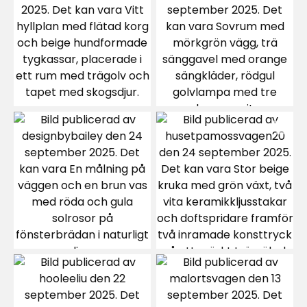
Konsta N
KN
3 veckor sedan
Pero A
PA
1 månad sedan
Annika M
AM
1 månad sedan
Maria
M