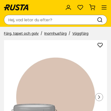
Favoriter
Sök
Färg, tapet och golv
Inomhusfärg
Väggfärg
Lägg
till
Vägg
Nyan
i
favor