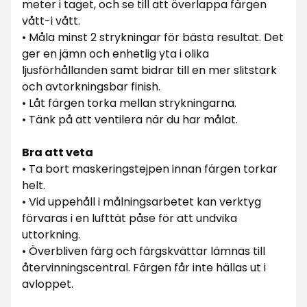
meter i taget, och se till att överlappa färgen
vått-i vått.
• Måla minst 2 strykningar för bästa resultat. Det
ger en jämn och enhetlig yta i olika
ljusförhållanden samt bidrar till en mer slitstark
och avtorkningsbar finish.
• Låt färgen torka mellan strykningarna.
• Tänk på att ventilera när du har målat.
Bra att veta
• Ta bort maskeringstejpen innan färgen torkar
helt.
• Vid uppehåll i målningsarbetet kan verktyg
förvaras i en lufttät påse för att undvika
uttorkning.
• Överbliven färg och färgskvättar lämnas till
återvinningscentral. Färgen får inte hällas ut i
avloppet.