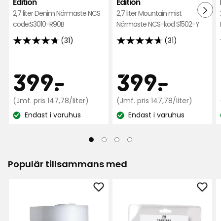
Edition
Edition
2,7 liter Denim Närmaste NCS
2,7 liter Mountain mist
code:S3010-R90B
Närmaste NCS-kod S1502-Y
(31)
(31)
4.7
4.7
av
av
5
5
Pris
Pris
399
399
399
-
.
399
-
.
stjärnor
stjärnor
baserat
baserat
kr
Jämförpris
kr
Jämfö
(Jmf. pris 147,78/liter)
(Jmf. pris 147,78/liter)
på
på
147,78
147,78
Endast i varuhus
Endast i varuhus
31
31
kr
kr
Lagersaldo:
Lagersaldo:
recensioner
recensioner
/liter
/liter
Populär tillsammans med
Lägg
Läg
till
till
Underlagsfoam
Tape