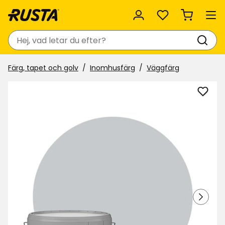
Favoriter
Sök
Färg, tapet och golv
Inomhusfärg
Väggfärg
Lägg
till
Vägg
Nyan
i
favor