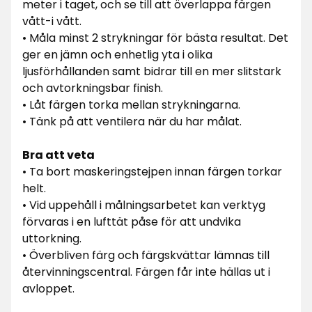
meter i taget, och se till att överlappa färgen
vått-i vått.
• Måla minst 2 strykningar för bästa resultat. Det
ger en jämn och enhetlig yta i olika
ljusförhållanden samt bidrar till en mer slitstark
och avtorkningsbar finish.
• Låt färgen torka mellan strykningarna.
• Tänk på att ventilera när du har målat.
Bra att veta
• Ta bort maskeringstejpen innan färgen torkar
helt.
• Vid uppehåll i målningsarbetet kan verktyg
förvaras i en lufttät påse för att undvika
uttorkning.
• Överbliven färg och färgskvättar lämnas till
återvinningscentral. Färgen får inte hällas ut i
avloppet.