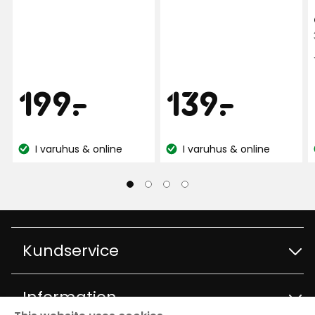
Pris
Pris
199
139
199
-
.
139
-
.
kr
kr
I varuhus & online
I varuhus & online
Lagersaldo:
Lagersaldo:
Kundservice
Kontakta kundservice
Information