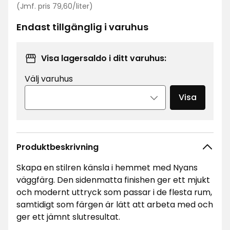
Jämförpris
kr
(Jmf. pris 79,60/liter)
79,60
kr
Endast tillgänglig i varuhus
/liter
Visa lagersaldo i ditt varuhus:
Välj varuhus
Visa
Produktbeskrivning
Skapa en stilren känsla i hemmet med Nyans
väggfärg. Den sidenmatta finishen ger ett mjukt
och modernt uttryck som passar i de flesta rum,
samtidigt som färgen är lätt att arbeta med och
ger ett jämnt slutresultat.