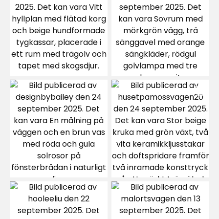
Bente
B
2 veckor sedan
Håkan N
HN
3 veckor sedan
Reidar
R
3 veckor sedan
K. N
KN
1 månad sedan