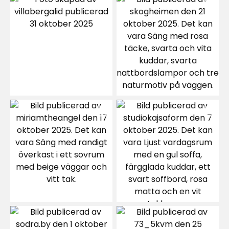
2
☆
8 betyg
1
☆
Sortera efter
Filtrera på
Recensioner (8)
Inger R
IR
Färgen är superbra. Rinner inte och täcker bra.
Har man missat nåt ställe så stryker man bara
på och det blir ingen skarv. Roller och pensel blir
enkla att rengöra och lika om man får färg på
huden, då skrapar men lätt bort den.
1 månad sedan