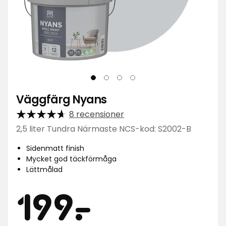
Väggfärg Nyans
8 recensioner
2,5 liter Tundra Närmaste NCS-kod: S2002-B
Sidenmatt finish
Mycket god täckförmåga
Lättmålad
Pris
199
199
-
.