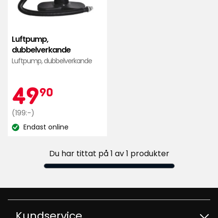
Luftpump,
dubbelverkande
Luftpump, dubbelverkande
Kampanjpr
49,90
49
90
Ordinarie
kr
(199:-)
pris
Endast online
Lagersaldo:
199
kr
Du har tittat på 1 av 1 produkter
Kundservice