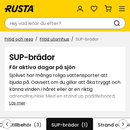
Favoriter
Sök
Fritid och resa
Fritid utomhus
SUP-brädor
SUP-brädor
För aktiva dagar på sjön
Sjölivet har många roliga vattensporter att
bjuda på. Oavsett om du gillar att åka tryggt och
känna vinden i håret eller är en riktig
adrenalinjunkie. Med en stand up paddleboard,
även kallat SUP, kan du njuta av härliga
Läs mer
sommardagar ute på sjön. Våra uppblåsbara
paddelbrädor är stabila och enkla att både
transportera och förvara. På Rusta hittar du
Cykeltillbehör
(3)
SUP-brädor
(1)
Strand och pi