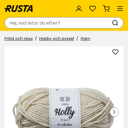
Favoriter
Sök
Fritid och resa
Hobby och pyssel
Garn
Lägg
till
Garn
Holly
i
favor