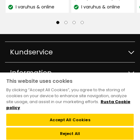
kr
0,90
17,90
I varuhus & online
I varuhus & online
kr
Lagersaldo:
Lagersaldo:
Den är lätt att arbeta med och känns bra.
kr
/styck
/styck
Översatt från tyska
•
Visa original
5 månader sedan
Visa fler recensioner
Kundservice
Verified by Trustvoice
Kontakta kundservice
Information
This website uses cookies
Frågor och svar
By clicking “Accept All Cookies”, you agree to the storing of
Varuhus och öppettider
Club Rusta
cookies on your device to enhance site navigation, analyze
site usage, and assist in our marketing efforts.
Rusta Cookie
Köpvillkor
Om Rusta
policy
Medlemserbjudanden
Följ oss
Accept All Cookies
Leveransalternativ
Hållbarhet och kvalitet
Medlemsvillkor
TikTok
Reject All
Återkallelser