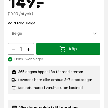
Kampa
149
149
-
.
kr
Ordinarie
(19,90 /styck)
pris
Vald färg:
Beige
19,90
kr
/styck
Antal
Köp
Antal 1
Finns i webblager
Lagersaldo:
365 dagars öppet köp för medlemmar
Leverans hem eller ombud 3-7 arbetsdagar
Kan returneras i varuhus utan kostnad
Visa lagersaldo i ditt varuhus: