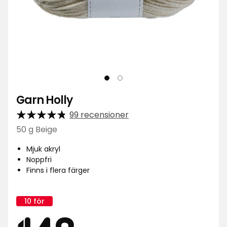
Garn Holly
99 recensioner
50 g Beige
Mjuk akryl
Noppfri
Finns i flera färger
10 för
Kampanj
namn: