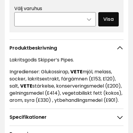
Välj varuhus
Visa
Produktbeskrivning
Lakritsgodis Skipper‘s Pipes.
Ingredienser: Glukossirap,
VETE
mjöl, melass,
socker, lakritsextrakt, färgämnen (E153, E120),
salt,
VETE
stärkelse, konserveringsmedel (E200),
gelningsmedel (E414), vegetabiliskt fett (kokos),
arom, syra (E330) , ytbehandlingsmedel (E901).
Specifikationer