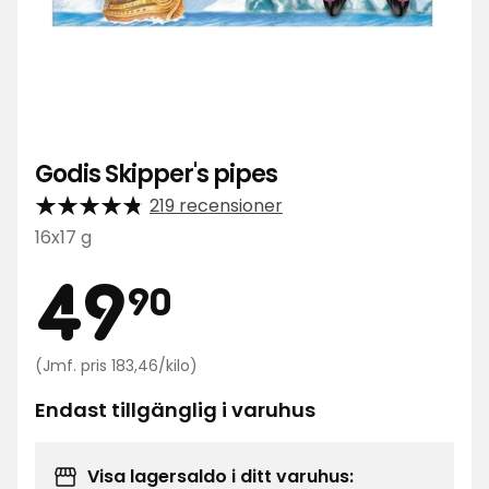
Godis Skipper's pipes
219 recensioner
16x17 g
Pris
49,90
49
90
kr
Jämförpris
(Jmf. pris 183,46/kilo)
183,46
kr
Endast tillgänglig i varuhus
/kilo
Visa lagersaldo i ditt varuhus: