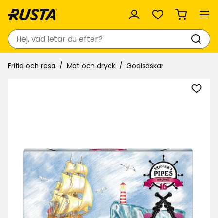
Favoriter
Sök
Fritid och resa
Mat och dryck
Godisaskar
Lägg
till
Godi
Skipp
pipes
i
favor