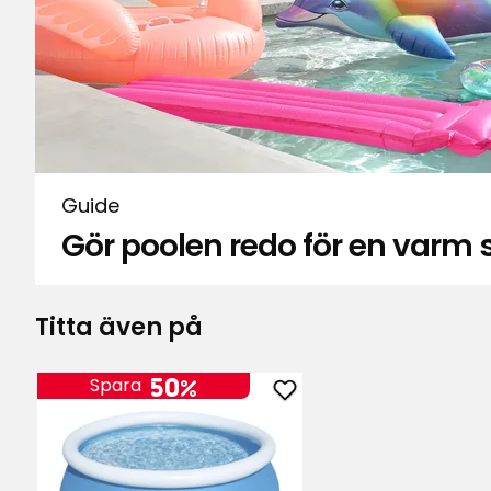
Guide
Gör poolen redo för en var
Titta även på
50%
Spara
Lägg
till
Pool
Fast