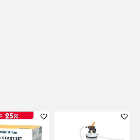
25%
a
Lägg
Lägg
till
till
Startset,
Sandf