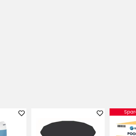
ris
Spar
Lägg
Lägg
till
till
Filtersand
Poolöverdrag