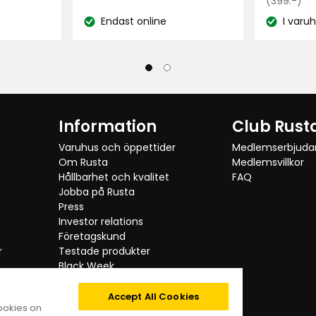
kr
Ordinarie
(399:-)
8,28
pris
Endast online
I varu
kr
Lagersaldo:
Lagersaldo
399
/kilo
kr
Information
Club Rust
Varuhus och öppettider
Medlemserbjud
Om Rusta
Medlemsvillkor
Hållbarhet och kvalitet
FAQ
Jobba på Rusta
Press
Investor relations
Företagskund
r
Testade produkter
Black Week
Kategorier
Digital tillgänglighet
Accept All Cookies
cookies on
Integritetspolicy