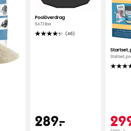
i
i
favoriter
favoriter
Poolöverdrag
6473 liter
(46)
4.3
av
Startset, 
5
Startset, po
stjärnor
baserat
4.7
på
av
46
5
recensioner
stjärnor
baserat
på
ris
19
49
Pris
289
K
289
-
.
29
recensio
Jämförpris