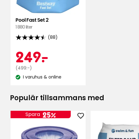
Set
2
i
Pool Fast Set 2
favoriter
1 880 liter
(88)
4.5
av
Kampanjp
249
249
-
.
5
stjärnor
Ordinarie
kr
(499:-)
baserat
pris
I varuhus & online
på
Lagersaldo:
499
88
kr
recensioner
Populär tillsammans med
25%
Spara
Lägg
till
Filter