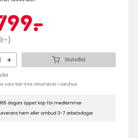
Kampanj
4799
799
-
.
kr
narie
9:-)
al
Slutsåld
Antal 1
såld
do:
a vara kan inte returneras i varuhus
365 dagars öppet köp för medlemmar
Leverans hem eller ombud 3-7 arbetsdagar