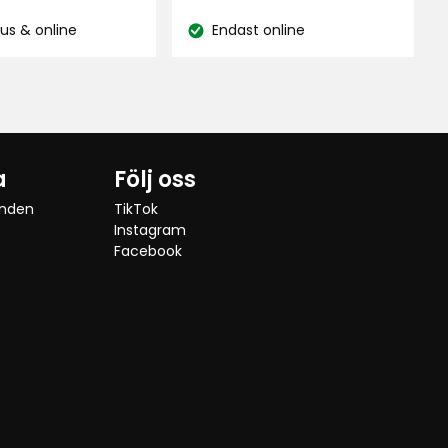
kr
kr
hus & online
Endast online
:
Lagersaldo:
a
Följ oss
anden
TikTok
Instagram
Facebook