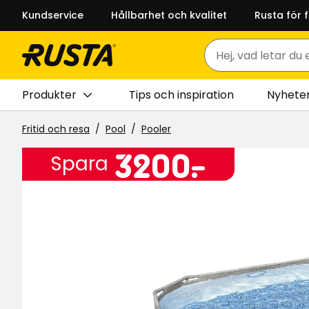
Kundservice
Hållbarhet och kvalitet
Rusta för 
Sök
Produkter
Tips och inspiration
Nyhete
Fritid och resa
Pool
Pooler
Pris
3200
3200
-
.
Spara
kr