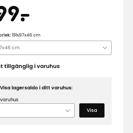
is
399
99
-
.
kr
orlek:
191x97x46 cm
 tillgänglig i varuhus
Visa lagersaldo i ditt varuhus:
 varuhus
Visa