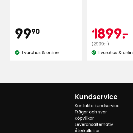
Visa fler recensioner
Pris
99,90
Kam
99
1899
-
.
90
kr
Ordinarie
(2999:-)
pris
I varuhus & online
I varuhus & onli
Lagersaldo:
Lagersaldo:
2999
kr
Kundservice
Kontakta kundservice
Frågor och svar
Köpvillkor
Leveransalternativ
Återkallelser