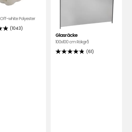
favoriter
Off-white Polyester
(1043)
Glasräcke
100x100 cm Rökgrå
(61)
4.8
av
5
stjärnor
ner
baserat
på
61
recensioner