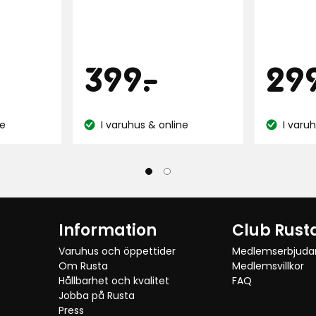
Pris
Pri
panjpris
1899
399
399
-
.
29
Verified by Trustvoice
kr
kr
ne
I varuhus & online
I varu
Lagersaldo:
Lagersaldo
Information
Club Rust
Varuhus och öppettider
Medlemserbjud
Om Rusta
Medlemsvillkor
Hållbarhet och kvalitet
FAQ
Jobba på Rusta
Press