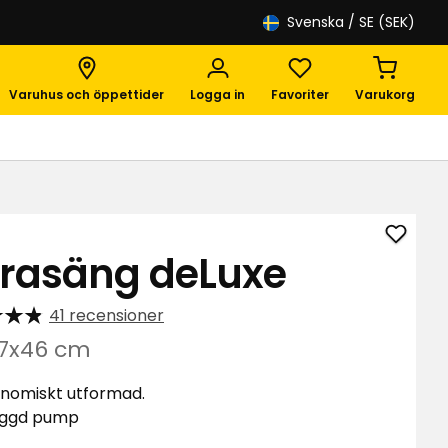
Svenska
/ SE (SEK)
Varuhus och öppettider
Logga in
Favoriter
Varukorg
Lägg
trasäng deLuxe
till
Extra
41 recensioner
deLux
i
97x46 cm
favori
nomiskt utformad.
yggd pump