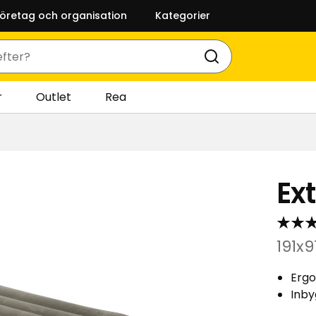
företag och organisation
Kategorier
r
Outlet
Rea
Ex
191x
Ergo
Inb