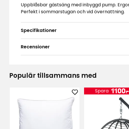
Uppblåsbar gästsäng med inbyggd pump. Ergon
Perfekt i sommarstugan och vid övernattning.
Specifikationer
Recensioner
4.8
5
☆
4
☆
3
☆
Populär tillsammans med
2
☆
Baserat på 41 recensioner
1
☆
Pris
1100
.
Spara
Sor
Lägg
Recensioner (41)
till
Kudde
Carina
•
1 månad sedan
Sofia
C
i