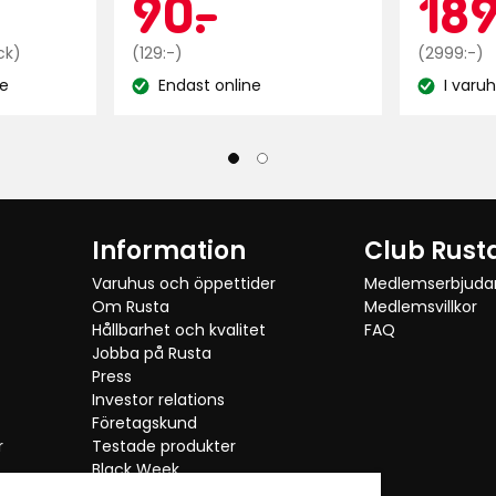
ris
Kampanj
90
K
90
-
.
18
Jämförpris
Ordinarie
kr
Ordinarie
ck)
(129:-)
(2999:-)
37,45
pris
pris
ne
Endast online
I varu
kr
Lagersaldo:
Lagersaldo
129
2999
/styck
kr
kr
Information
Club Rust
Varuhus och öppettider
Medlemserbjud
Om Rusta
Medlemsvillkor
Hållbarhet och kvalitet
FAQ
Jobba på Rusta
Press
Investor relations
Företagskund
r
Testade produkter
Black Week
Kategorier