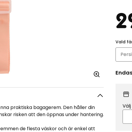
Pr
2
Vald fä
Endast
Välj
nna praktiska bagagerem. Den håller din
nskar risken att den öppnas under hantering.
 remmen de flesta väskor och är enkel att