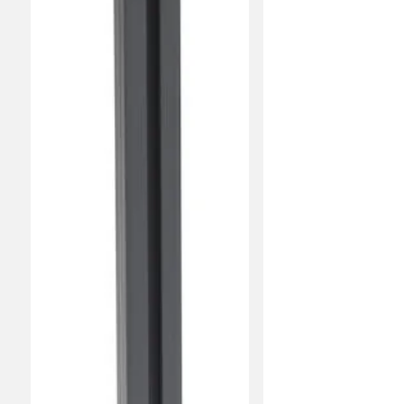
Ted L
•
8 dagar sedan
TL
Jan
•
9 dagar sedan
J
Gülendam A
•
2 veckor sedan
GA
Eva F
•
1 månad sedan
EF