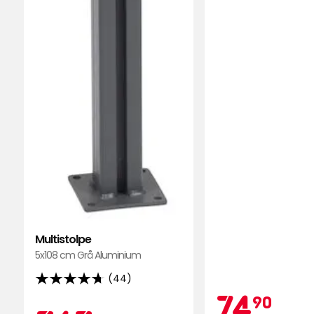
Adnan
•
1 månad sedan
A
Visa fler recensioner
Multistolpe
5x108 cm Grå Aluminium
(44)
4.7
Kam
74
74
90
av