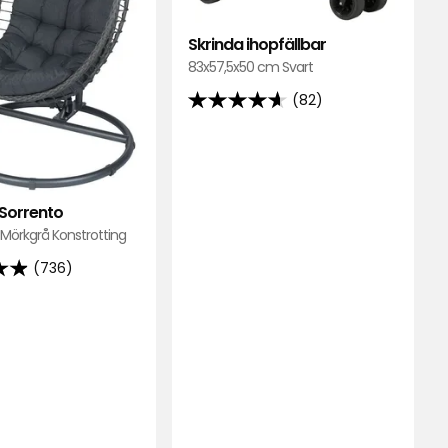
Skrinda ihopfällbar
83x57,5x50 cm Svart
(82)
4.6
av
5
stjärnor
baserat
 Sorrento
på
Mörkgrå Konstrotting
82
(736)
recensioner
ner