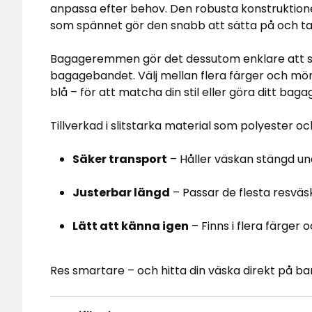
anpassa efter behov. Den robusta konstruktione
som spännet gör den snabb att sätta på och ta
Bagageremmen gör det dessutom enklare att s
bagagebandet. Välj mellan flera färger och mön
blå – för att matcha din stil eller göra ditt bag
Tillverkad i slitstarka material som polyester o
Säker transport
– Håller väskan stängd un
Justerbar längd
– Passar de flesta resväs
Lätt att känna igen
– Finns i flera färger
Res smartare – och hitta din väska direkt på ba