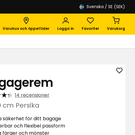
Svenska
/ SE (SEK)
Varuhus och öppettider
Logga in
Favoriter
Varukorg
Lägg
gagerem
till
Bagag
14 recensioner
i
favori
0 cm Persika
a säkerhet för ditt bagage
erbar och flexibel passform
a färger och mönster