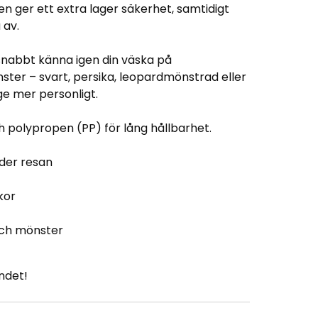
n ger ett extra lager säkerhet, samtidigt
 av.
nabbt känna igen din väska på
ster – svart, persika, leopardmönstrad eller
age mer personligt.
ch polypropen (PP) för lång hållbarhet.
der resan
kor
 och mönster
ndet!