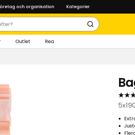
företag och organisation
Kategorier
r
Outlet
Rea
Ba
5x19
Extr
Just
Fler