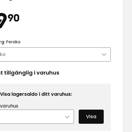
is
29,90
9
90
kr
rg:
Persika
 tillgänglig i varuhus
Visa lagersaldo i ditt varuhus:
 varuhus
Visa