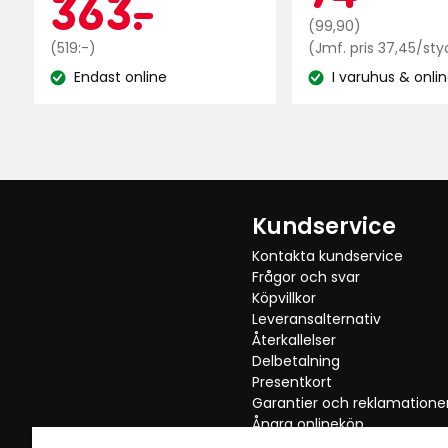
Kampanjp
363
363
-
.
5
Ordinarie
kr
(99,90)
stjärnor
pris
Ordinarie
kr
(519:-)
(Jmf. pris 37,45/sty
baserat
99,90
pris
Endast online
I varuhus & onli
på
Lagersaldo:
Lagersaldo:
kr
519
44
kr
recensioner
Kundservice
Kontakta kundservice
Frågor och svar
Köpvillkor
Leveransalternativ
Återkallelser
Delbetalning
Presentkort
Garantier och reklamatione
Ångra onlineköp