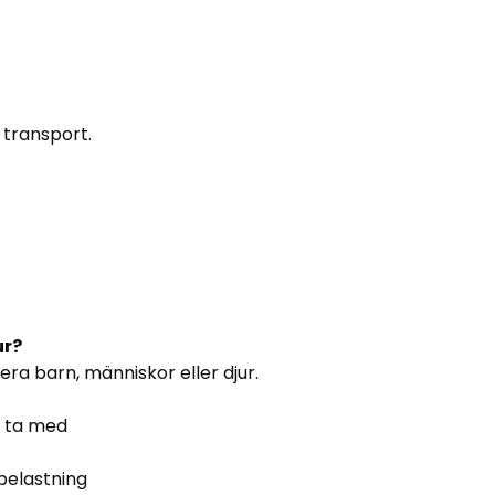
h transport.
ur?
era barn, människor eller djur.
h ta med
 belastning