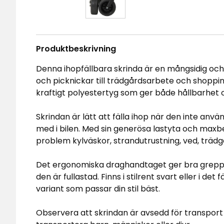
Produktbeskrivning
Denna ihopfällbara skrinda är en mångsidig och 
och picknickar till trädgårdsarbete och shopping
kraftigt polyestertyg som ger både hållbarhet o
Skrindan är lätt att fälla ihop när den inte anvä
med i bilen. Med sin generösa lastyta och maxbe
problem kylväskor, strandutrustning, ved, trädgå
Det ergonomiska draghandtaget ger bra grepp o
den är fullastad. Finns i stilrent svart eller i de
variant som passar din stil bäst.
Observera att skrindan är avsedd för transport 