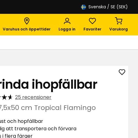
Svenska
/ SE (SEK)
Varuhus och öppettider
Logga in
Favoriter
Varukorg
Lägg
rinda ihopfällbar
till
Skrind
25 recensioner
ihopfä
i
7,5x50 cm Tropical Flamingo
favori
st och hopfällbar
ig att transportera och förvara
 i flera färger