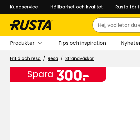
Kundservice
Hållbarhet och kvalitet
Rusta för 
Sök
Produkter
Tips och inspiration
Nyhete
Fritid och resa
Resa
Strandväskor
Pris
300
300
-
.
Spara
kr