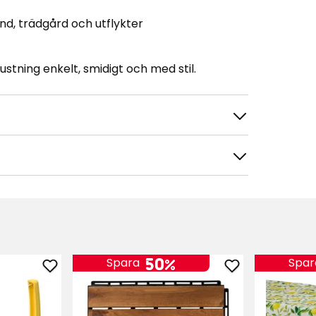
nd, trädgård och utflykter
rustning enkelt, smidigt och med stil.
50%
Spara
Spar
tera efter
Filtrera på
Lägg
Lägg
till
till
Citruspress
Trall