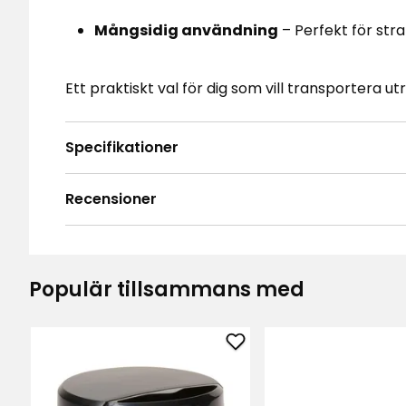
Mångsidig användning
– Perfekt för stra
Ett praktiskt val för dig som vill transportera ut
Specifikationer
Recensioner
4.6
5
☆
4
☆
3
☆
Populär tillsammans med
2
☆
Baserat på 25 recensioner
1
☆
Sor
Lägg
Recensioner (25)
till
Manuell