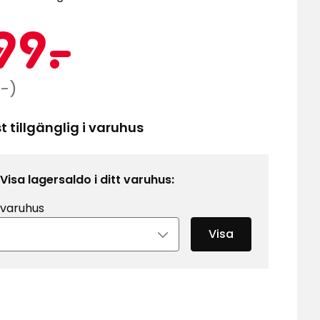
Kampanj
399
99
-
.
kr
narie
:-)
 tillgänglig i varuhus
Visa lagersaldo i ditt varuhus:
 varuhus
Visa