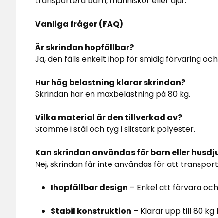
transportera barn, människor eller djur.
Vanliga frågor (FAQ)
Är skrindan hopfällbar?
Ja, den fälls enkelt ihop för smidig förvaring oc
Hur hög belastning klarar skrindan?
Skrindan har en maxbelastning på 80 kg.
Vilka material är den tillverkad av?
Stomme i stål och tyg i slitstark polyester.
Kan skrindan användas för barn eller husdj
Nej, skrindan får inte användas för att transport
Ihopfällbar design
– Enkel att förvara oc
Stabil konstruktion
– Klarar upp till 80 kg