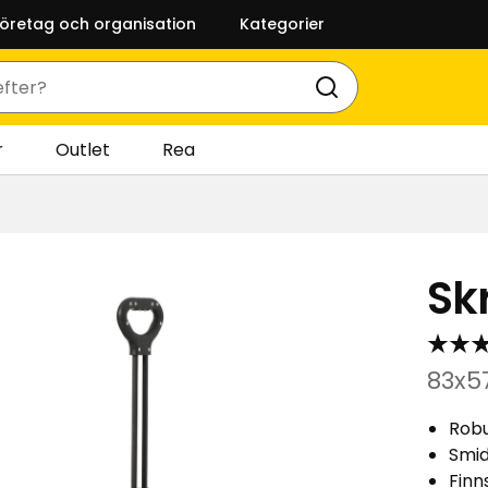
företag och organisation
Kategorier
r
Outlet
Rea
Sk
83x5
Robu
Smid
Finns