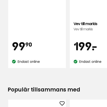
Vev till markis
Vev till markis
Pris
Pris
99,90
1
99
199
-
.
90
kr
kr
Endast online
Endast online
Lagersaldo:
Lagersaldo:
Populär tillsammans med
Lägg