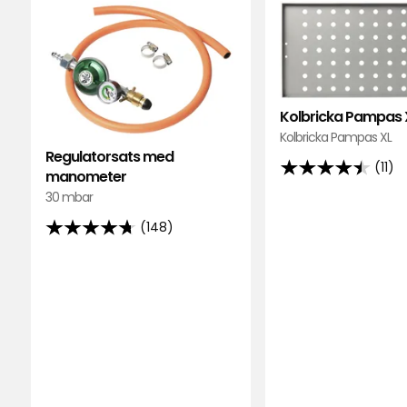
till
Regulatorsats
med
manometer
i
Kolbricka Pampas 
favoriter
Kolbricka Pampas XL
Regulatorsats med
(11)
manometer
4.5
30 mbar
av
5
(148)
4.7
stjärnor
av
baserat
5
på
stjärnor
11
baserat
recensioner
på
148
recensioner