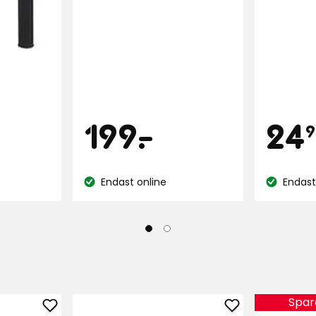
Pris
Pri
99
199
199
-
.
24
9
kr
Endast online
Endast
Lagersaldo:
Lagersaldo
Spar
Lägg
Lägg