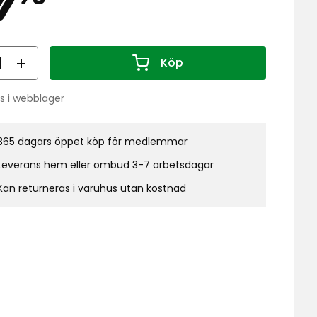
kr
al
Köp
Antal 1
s i webblager
do:
365 dagars öppet köp för medlemmar
Leverans hem eller ombud 3-7 arbetsdagar
Kan returneras i varuhus utan kostnad