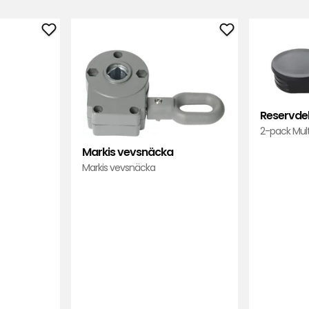
Lägg
Lägg
till
till
Vev
Markis
till
vevsnäcka
markis
i
Reservdel
i
favoriter
2-pack Multi
favoriter
Markis vevsnäcka
Markis vevsnäcka