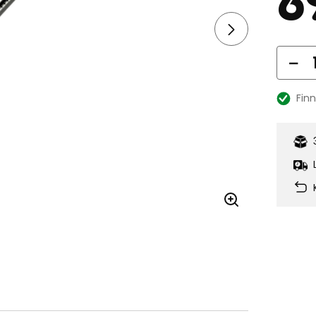
Ant
Finn
Lagersal