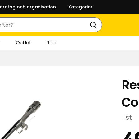
företag och organisation
Kategorier
r
Outlet
Rea
Re
Co
1 st
Pr
6