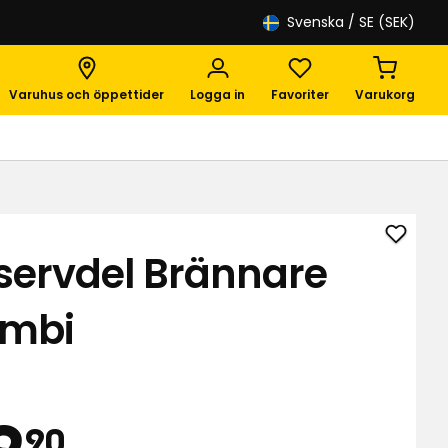
Svenska
/ SE (SEK)
Varuhus och öppettider
Logga in
Favoriter
Varukorg
Lägg
servdel Brännare
till
Reserv
mbi
Bränn
Comb
i
favori
is
69,90
9
90