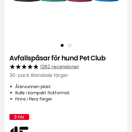
Avfallspåsar för hund Pet Club
1282 recensioner
30-pack Blandade färger
Återvunnen plast
Rulle i kompakt fickformat
Finns i flera färger
3 för
Kampanj
namn: