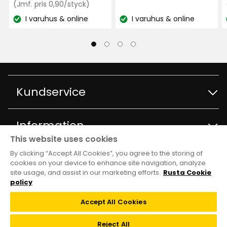
kr
pris
Jämförpris
kr
(Jmf. pris 0,90/styck)
Visa fler recensioner
0,90
17,90
I varuhus & online
I varuhus & online
kr
Lagersaldo:
Lagersaldo:
kr
Verified by Trustvoice
/styck
/styck
Kundservice
Kontakta kundservice
Information
This website uses cookies
Frågor och svar
By clicking “Accept All Cookies”, you agree to the storing of
Varuhus och öppettider
Club Rusta
cookies on your device to enhance site navigation, analyze
site usage, and assist in our marketing efforts.
Rusta Cookie
Köpvillkor
Om Rusta
policy
Medlemserbjudanden
Följ oss
Accept All Cookies
Leveransalternativ
Hållbarhet och kvalitet
Medlemsvillkor
TikTok
Reject All