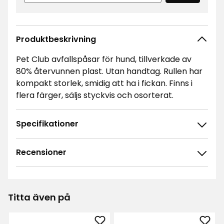
Produktbeskrivning
Pet Club avfallspåsar för hund, tillverkade av
80% återvunnen plast. Utan handtag. Rullen har
kompakt storlek, smidig att ha i fickan. Finns i
flera färger, säljs styckvis och osorterat.
Specifikationer
Recensioner
4.8
5
☆
4
☆
3
☆
Titta även på
2
☆
1282 betyg
1
☆