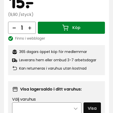
Kampa
15
15
-
.
kr
Ordinarie
(9,90 /styck)
pris
Antal
9,90
Köp
Antal 1
kr
Finns i webblager
/styck
Lagersaldo:
365 dagars öppet köp för medlemmar
Leverans hem eller ombud 3-7 arbetsdagar
Kan returneras i varuhus utan kostnad
Visa lagersaldo i ditt varuhus:
Välj varuhus
Visa