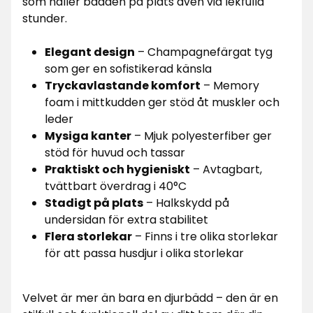
som håller bädden på plats även vid lekfulla
stunder.
Elegant design
– Champagnefärgat tyg
som ger en sofistikerad känsla
Tryckavlastande komfort
– Memory
foam i mittkudden ger stöd åt muskler och
leder
Mysiga kanter
– Mjuk polyesterfiber ger
stöd för huvud och tassar
Praktiskt och hygieniskt
– Avtagbart,
tvättbart överdrag i 40°C
Stadigt på plats
– Halkskydd på
undersidan för extra stabilitet
Flera storlekar
– Finns i tre olika storlekar
för att passa husdjur i olika storlekar
Velvet är mer än bara en djurbädd – den är en