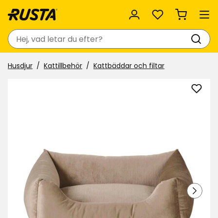
Favoriter
Sök
Husdjur
Kattillbehör
Kattbäddar och filtar
Lägg
till
Djur
Velve
i
favor