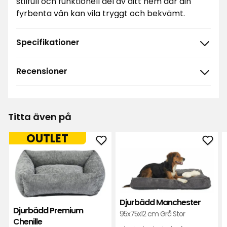
stilfull och funktionell del av ditt hem där din
fyrbenta vän kan vila tryggt och bekvämt.
Specifikationer
Recensioner
4.9
5
☆
4
☆
3
☆
Titta även på
2
☆
14 betyg
1
☆
OUTLET
Lägg
Läg
Sortera efter
till
till
Djurbädd
Djur
Filtrera på
Premium
Manc
Chenille
i
Recensioner (14)
Djurbädd Manchester
i
favor
Djurbädd Premium
95x75x12 cm Grå Stor
favoriter
Chenille