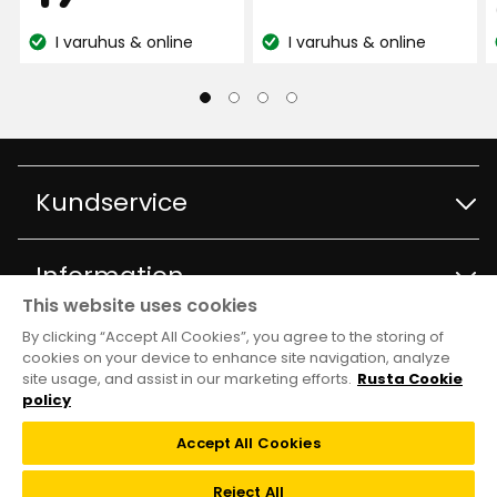
Bra för valparna.
på
kr
kr
222
I varuhus & online
I varuhus & online
Översatt från norska
•
Visa original
Lagersaldo:
Lagersaldo:
recensioner
4 dagar sedan
Johanna T
JT
Kundservice
Passar båda mina katter. Bra yta, lätt att
rengöra pälsen från och överdraget kan även
maskintvättas vid behov.
Kontakta kundservice
Information
Översatt från finska
•
Visa original
This website uses cookies
6 månader sedan
Frågor och svar
By clicking “Accept All Cookies”, you agree to the storing of
Varuhus och öppettider
Club Rusta
cookies on your device to enhance site navigation, analyze
Odd-Hallvard Y
site usage, and assist in our marketing efforts.
Rusta Cookie
Köpvillkor
OY
Om Rusta
policy
Medlemserbjudanden
Följ oss
Leveransalternativ
Accept All Cookies
Verkar vara av god kvalitet, kan ta ut fyllningen
Hållbarhet och kvalitet
Medlemsvillkor
för att tvätta överdraget
TikTok
Reject All