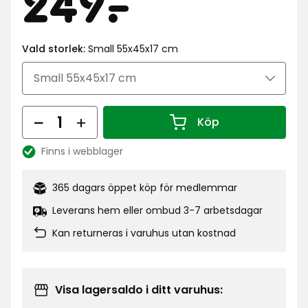
Pris
249
249
-
.
kr
Vald storlek:
Small 55x45x17 cm
Antal
Köp
Antal 1
Finns i webblager
Lagersaldo:
365 dagars öppet köp för medlemmar
Leverans hem eller ombud 3-7 arbetsdagar
Kan returneras i varuhus utan kostnad
Visa lagersaldo i ditt varuhus: