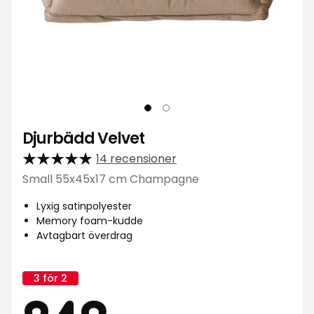
Djurbädd Velvet
14 recensioner
Small 55x45x17 cm Champagne
Lyxig satinpolyester
Memory foam-kudde
Avtagbart överdrag
3 för 2
Kampanj
namn: