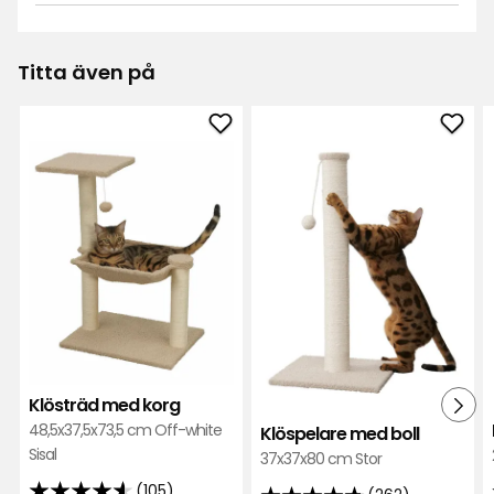
Titta även på
Lägg
Läg
till
till
Klösträd
Klös
med
med
korg
boll
i
i
favoriter
favor
Klösträd med korg
48,5x37,5x73,5 cm Off-white
Klöspelare med boll
Sisal
37x37x80 cm Stor
(105)