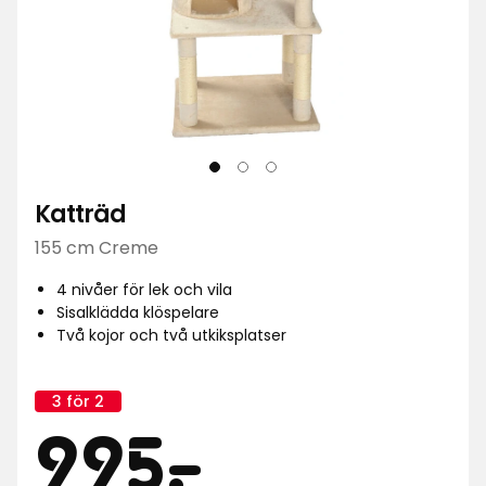
Katträd
155 cm Creme
4 nivåer för lek och vila
Sisalklädda klöspelare
Två kojor och två utkiksplatser
3 för 2
Kampanj
Pris
995
namn:
995
-
.