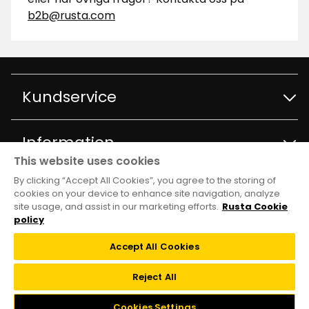
b2b@rusta.com
Kundservice
Kontakta kundservice
Information
This website uses cookies
Frågor och svar
By clicking “Accept All Cookies”, you agree to the storing of
Varuhus och öppettider
Club Rusta
cookies on your device to enhance site navigation, analyze
site usage, and assist in our marketing efforts.
Rusta Cookie
Köpvillkor
Om Rusta
policy
Medlemserbjudanden
Följ oss
Leveransalternativ
Accept All Cookies
Hållbarhet och kvalitet
Medlemsvillkor
TikTok
Reject All
Återkallelser
Jobba på Rusta
FAQ
Cookies Settings