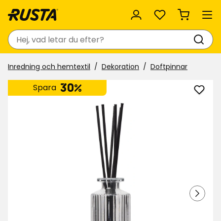
Favoriter
Sök
Inredning och hemtextil
Dekoration
Doftpinnar
30%
Spara
Lägg
till
Doftp
Kaia
i
favor