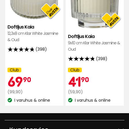
favoriter
favor
Doftljus Kaia
12,3x8 cm Klar White Jasmine
Doftljus Kaia
& Oud
9x10 cm Klar White Jasmine &
Oud
(398)
4.8
(398)
av
4.8
5
av
Club
Club
Kampanj
Kampanj
stjärnor
Medlemspris
69,90
Medlemsp
41,90
69
5
41
namn:
namn:
90
90
baserat
stjärnor
på
baserat
Ordinarie
kr
Ordinarie
kr
(99,90)
(59,90)
398
på
pris
pris
I varuhus & online
I varuhus & online
recensioner
Lagersaldo:
398
Lagersaldo:
99,90
59,90
kr
recensioner
kr