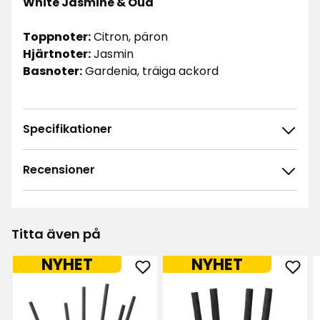
White Jasmine & Oud
Toppnoter:
Citron, päron
Hjärtnoter:
Jasmin
Basnoter:
Gardenia, träiga ackord
Specifikationer
Recensioner
4.8
5
☆
4
☆
3
☆
Titta även på
2
☆
335 betyg
1
☆
NYHET
NYHET
Lägg
Läg
Sortera efter
till
till
Doftpinnar
Doft
Filtrera på