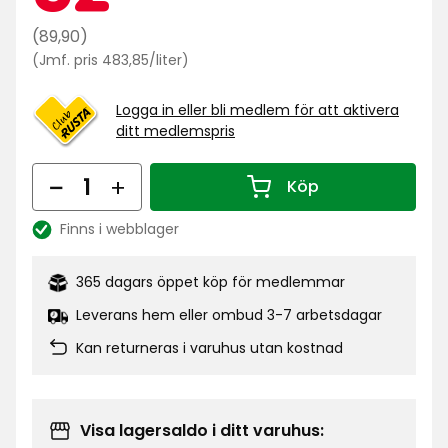
kr
Ordinarie
(89,90)
Jämförpris
pris
(Jmf. pris 483,85/liter)
483,85
89,90
kr
kr
Logga in eller bli medlem för att aktivera
/liter
ditt medlemspris
Antal
Köp
Antal 1
Finns i webblager
Lagersaldo:
365 dagars öppet köp för medlemmar
Leverans hem eller ombud 3-7 arbetsdagar
Kan returneras i varuhus utan kostnad
Visa lagersaldo i ditt varuhus: