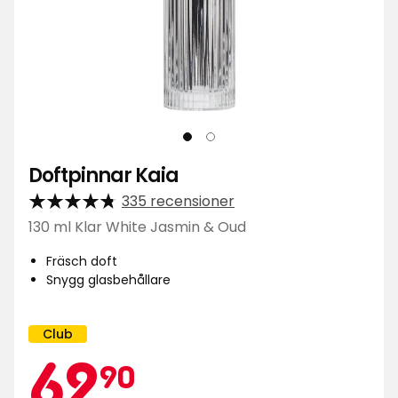
Doftpinnar Kaia
335 recensioner
130 ml Klar White Jasmin & Oud
Fräsch doft
Snygg glasbehållare
Club
Kampanj
Medlemspris
62,90
namn:
62
90