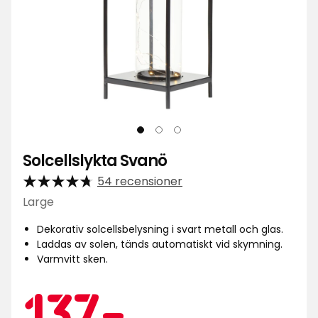
Solcellslykta Svanö
54 recensioner
Large
Dekorativ solcellsbelysning i svart metall och glas.
Laddas av solen, tänds automatiskt vid skymning.
Varmvitt sken.
Kampa
137
137
-
.