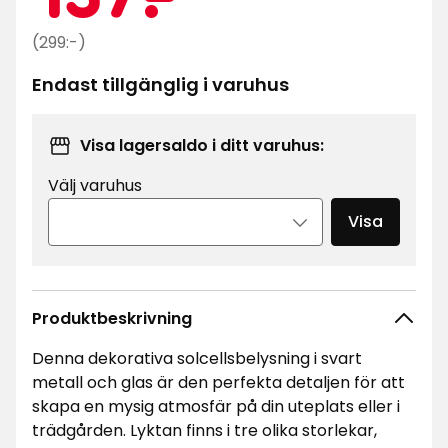
kr
Ordinarie
(299:-)
pris
Endast tillgänglig i varuhus
299
kr
Visa lagersaldo i ditt varuhus:
Välj varuhus
Visa
Produktbeskrivning
Denna dekorativa solcellsbelysning i svart
metall och glas är den perfekta detaljen för att
skapa en mysig atmosfär på din uteplats eller i
trädgården. Lyktan finns i tre olika storlekar,