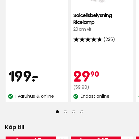
på
244
Solcellsbelysning
recensioner
Ricelamp
20 cm Vit
(235)
4.7
av
5
stjärnor
Pris
199
Kamp
29,90
199
-
.
29
baserat
90
på
235
kr
Ordinarie
kr
(59,90)
pris
recensioner
I varuhus & online
Endast online
Lagersaldo:
Lagersaldo:
59,90
kr
Köp till