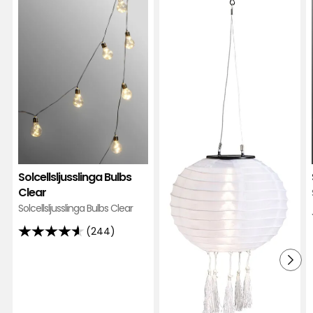
Bulbs
Rice
Clear
i
i
favor
favoriter
Solcellsljusslinga Bulbs
Clear
Solcellsljusslinga Bulbs Clear
(244)
4.6
av
5
stjärnor
baserat