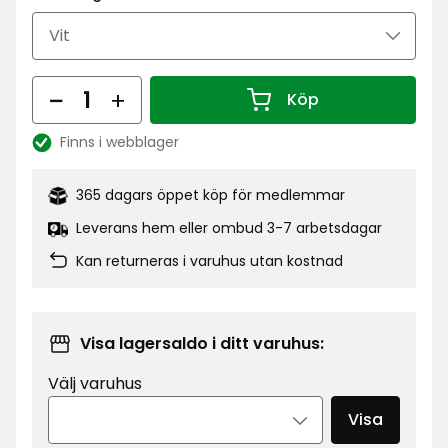
79,90
kr
Antal
Köp
Antal 1
Finns i webblager
Lagersaldo:
365 dagars öppet köp för medlemmar
Leverans hem eller ombud 3-7 arbetsdagar
Kan returneras i varuhus utan kostnad
Visa lagersaldo i ditt varuhus:
Välj varuhus
Visa