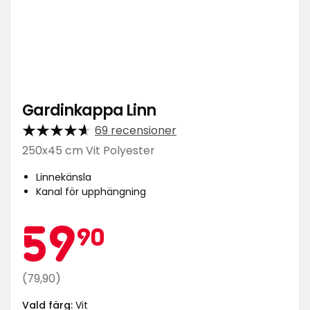
Gardinkappa Linn
69 recensioner
250x45 cm Vit Polyester
Linnekänsla
Kanal för upphängning
Kampa
59,90
59
90
kr
Ordinarie
(79,90)
pris
Vald färg:
Vit