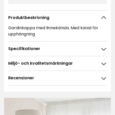
Produktbeskrivning
Gardinkappa med linnekänsla. Med kanal för
upphängning.
Specifikationer
Miljö- och kvalitetsmärkningar
Recensioner
4.6
5
☆
4
☆
3
☆
2
☆
69 betyg
1
☆