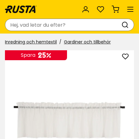
Favoriter
Sök
Inredning och hemtextil
Gardiner och tillbehör
25%
Spara
Lägg
till
Gard
Linn
i
favor