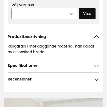
Välj varuhus
Visa
Produktbeskrivning
Rullgardin i mörkläggande material. Kan kapas
av till önskad bredd.
Specifikationer
Recensioner
4.8
5
☆
4
☆
3
☆
2
☆
18 betyg
1
☆