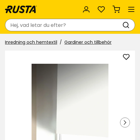
Favoriter
Sök
Inredning och hemtextil
Gardiner och tillbehör
Lägg
till
Mörk
rullg
Maja
i
favor