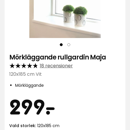
Mörkläggande rullgardin Maja
18 recensioner
120x185 cm Vit
Mörkläggande
Pris
299
299
-
.
Vald storlek:
120x185 cm