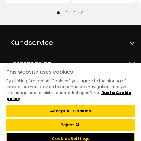
Kundservice
Kontakta kundservice
Information
This website uses cookies
Frågor och svar
By clicking “Accept All Cookies”, you agree to the storing of
Varuhus och öppettider
Club Rusta
cookies on your device to enhance site navigation, analyze
site usage, and assist in our marketing efforts.
Rusta Cookie
Köpvillkor
Om Rusta
policy
Medlemserbjudanden
Följ oss
Leveransalternativ
Accept All Cookies
Hållbarhet och kvalitet
Medlemsvillkor
TikTok
Reject All
Återkallelser
Jobba på Rusta
FAQ
Cookies Settings
Instagram