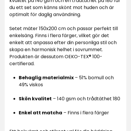
kvalitet på 140 gsm och en trådtäthet på 180 får
du ett set som känns skönt mot huden och är
optimalt för daglig användning.
Setet mäter 150x200 cm och passar perfekt till
enkelsäng. Finns i flera färger, vilket gör det
enkelt att anpassa efter din personliga stil och
skapa en harmonisk helhet i sovrummet.
Produkten är dessutom OEKO-TEX® 100-
certifierad.
Behaglig materialmix
– 51% bomull och
49% viskos
Skön kvalitet
– 140 gsm och trådtäthet 180
Enkel att matcha
– Finns i flera färger