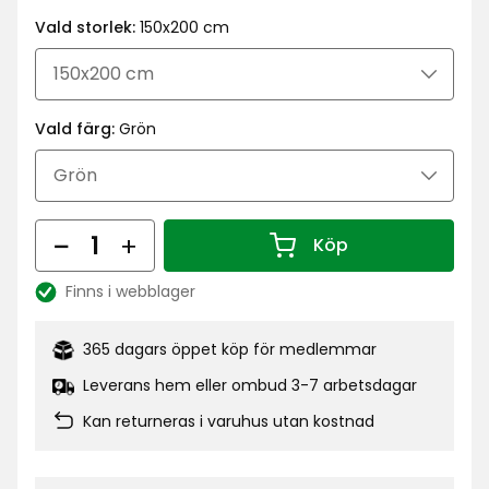
kr
pris
Vald storlek:
150x200 cm
399
kr
Vald färg:
Grön
Antal
Köp
Antal 1
Finns i webblager
Lagersaldo:
365 dagars öppet köp för medlemmar
Leverans hem eller ombud 3-7 arbetsdagar
Kan returneras i varuhus utan kostnad