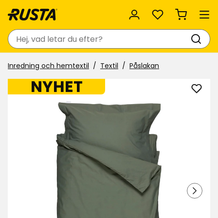
Favoriter
Sök
Inredning och hemtextil
Textil
Påslakan
NYHET
Lägg
till
Påsla
Elsaf
i
favor