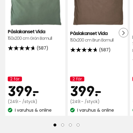
Påslakanset Vida
Påslakanset Vida
150x200 cm Grön Bomull
150x200 cm Brun Bomull
(587)
(587)
4.7
4.7
av
av
5
5
stjärnor
stjärnor
2 för
2 för
baserat
Kampanj
Kampanj
baserat
Kampanjpr
399
Kamp
399
399
-
.
399
-
.
namn:
namn:
på
på
587
587
recensioner
Ordinarie
kr
Ordinarie
kr
(249:- /styck)
(249:- /styck)
recensioner
pris
pris
I varuhus & online
I varuhus & online
Lagersaldo:
Lagersaldo:
249
249
kr
kr
/styck
/styck