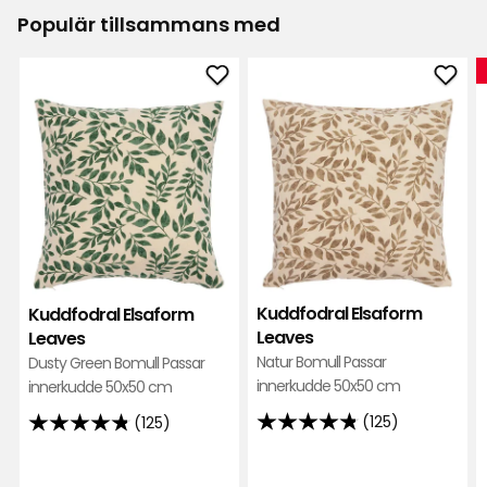
Populär tillsammans med
Lägg
Läg
till
till
Kuddfodral
Kudd
Elsaform
Elsa
Leaves
Leav
i
i
favoriter
favor
Kuddfodral Elsaform
Kuddfodral Elsaform
Leaves
Leaves
Natur Bomull Passar
Dusty Green Bomull Passar
innerkudde 50x50 cm
innerkudde 50x50 cm
(125)
(125)
4.8
4.8
av
av
5
5