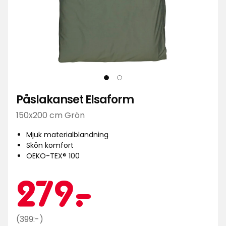
Påslakanset Elsaform
150x200 cm Grön
Mjuk materialblandning
Skön komfort
OEKO-TEX® 100
Kampa
279
279
-
.
Ordinarie
(399:-)