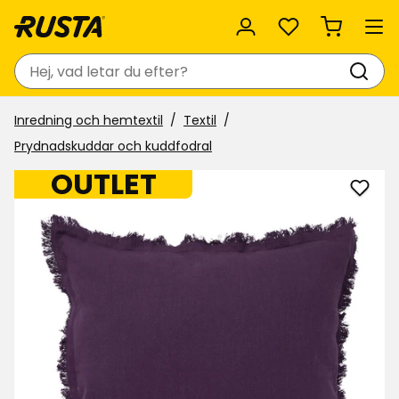
Favoriter
Sök
Inredning och hemtextil
Textil
Prydnadskuddar och kuddfodral
OUTLET
Lägg
till
Kuddf
Elsaf
i
favor