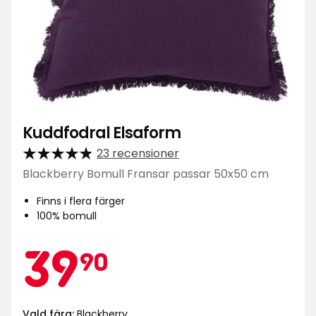
Kuddfodral Elsaform
23 recensioner
Blackberry Bomull Fransar passar 50x50 cm
Finns i flera färger
100% bomull
Kampa
39,90
39
90
Vald färg:
Blackberry