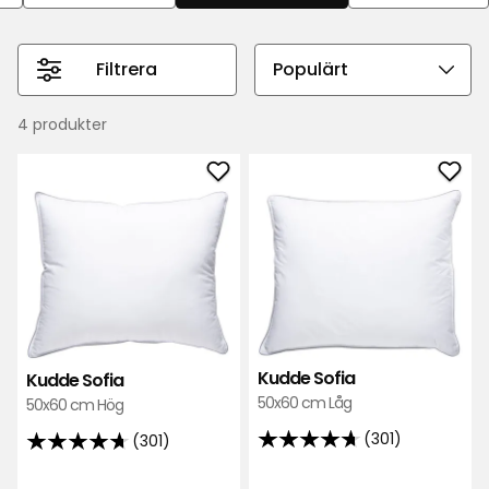
stöd, natt efter natt.
Filtrera
Välj
sorteringsordning
4 produkter
Lägg
Läg
till
till
Kudde
Kud
Sofia
Sofi
i
i
favoriter
favo
Kudde Sofia
Kudde Sofia
50x60 cm Låg
50x60 cm Hög
(301)
(301)
4.7
4.7
av
av