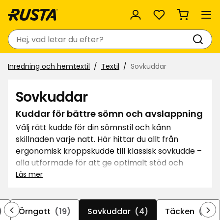
Favoriter
Sök
Inredning och hemtextil
Textil
Sovkuddar
Sovkuddar
Kuddar för bättre sömn och avslappning
Välj rätt kudde för din sömnstil och känn
skillnaden varje natt. Här hittar du allt från
ergonomisk kroppskudde till klassisk sovkudde –
alla utformade för att ge optimalt stöd och
komfort. Kombinera täcke och kudde för en
Läs mer
komplett sovupplevelse. Oavsett om du vill köpa
kudde till sovrummet eller myshörnan finns
alternativ för varje behov. Sov gott med rätt
)
Örngott
(19)
Sovkuddar
(4)
Täcken
(2)