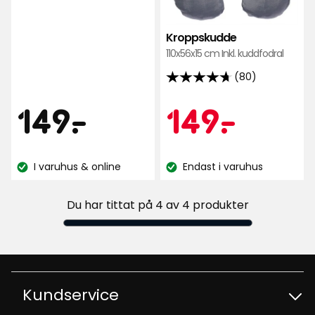
på
301
Kroppskudde
recensioner
110x56x15 cm Inkl. kuddfodral
(80)
4.7
av
Pris
149
Kamp
149
149
-
.
149
-
.
5
stjärnor
kr
kr
baserat
I varuhus & online
Endast i varuhus
på
Lagersaldo:
Lagersaldo:
80
recensioner
Du har tittat på 4 av 4 produkter
Kundservice