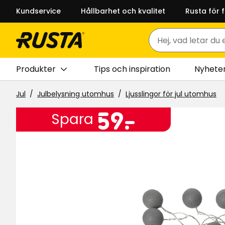
Kundservice
Hållbarhet och kvalitet
Rusta för 
Sök
Produkter
Tips och inspiration
Nyhete
Jul
Julbelysning utomhus
Ljusslingor för jul utomhus
Pris
59
59
-
.
Spara
kr