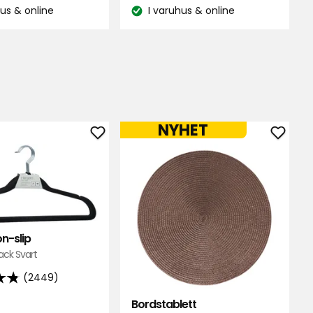
kr
kr
hus & online
I varuhus & online
1474
:
Lagersaldo:
ner
recensioner
NYHET
Lägg
Lägg
till
till
Galgar
Bords
Non-
i
slip
favori
i
n-slip
favoriter
ack Svart
(2449)
Bordstablett