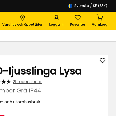
Svenska
/ SE (SEK)
Varuhus och öppettider
Logga in
Favoriter
Varukorg
Lägg
D-ljusslinga Lysa
till
LED-
21 recensioner
ljussli
Lysa
ampor Grå IP44
i
favori
m- och utomhusbruk