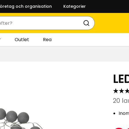
företag och organisation
Kategorier
r
Outlet
Rea
LE
20 l
Ino