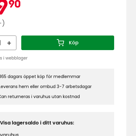
Kampanj
99,90
9
90
kr
narie
-)
al
Köp
Antal 1
s i webblager
do:
365 dagars öppet köp för medlemmar
Leverans hem eller ombud 3-7 arbetsdagar
Kan returneras i varuhus utan kostnad
Visa lagersaldo i ditt varuhus:
 varuhus