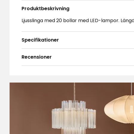
Produktbeskrivning
Ljusslinga med 20 bollar med LED-lampor. Längd
Specifikationer
Recensioner
4.6
5
☆
4
☆
3
☆
2
☆
Baserat på 21 recensioner
1
☆
Sor
Recensioner (21)
Lars J
•
10 månader sedan
LJ