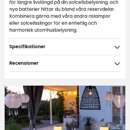
för längre livslängd på din solcellsbelysning, och
nya batterier hittar du bland våra reservdelar.
Kombinera gärna med våra andra rislampor
eller solcellsslingor för en enhetlig och
harmonisk utomhusbelysning.
Specifikationer
Recensioner
4.6
5
☆
4
☆
3
☆
2
☆
44 betyg
1
☆
Sortera efter
Filtrera på