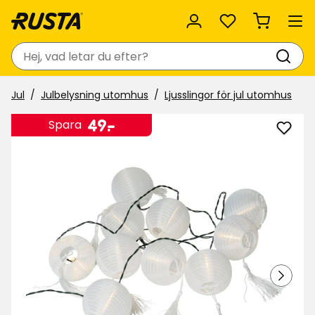
Favoriter
Sök
Jul
Julbelysning utomhus
Ljusslingor för jul utomhus
Pris
49
49
-
.
Spara
Lägg
kr
till
Solce
Rice
balls
i
favor