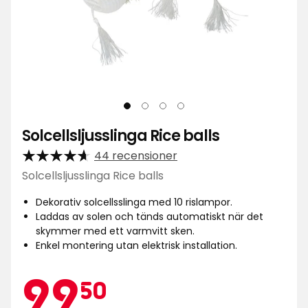
Solcellsljusslinga Rice balls
44 recensioner
Solcellsljusslinga Rice balls
Dekorativ solcellsslinga med 10 rislampor.
Laddas av solen och tänds automatiskt när det
skymmer med ett varmvitt sken.
Enkel montering utan elektrisk installation.
Kampa
99,50
99
50