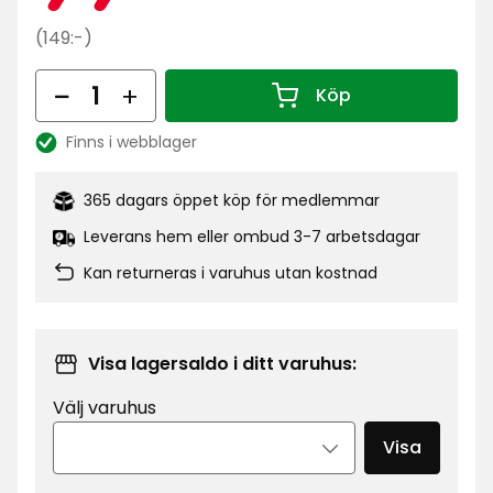
kr
Ordinarie
(149:-)
pris
Antal
149
Köp
Antal 1
kr
Finns i webblager
Lagersaldo:
365 dagars öppet köp för medlemmar
Leverans hem eller ombud 3-7 arbetsdagar
Kan returneras i varuhus utan kostnad
Visa lagersaldo i ditt varuhus:
Välj varuhus
Visa