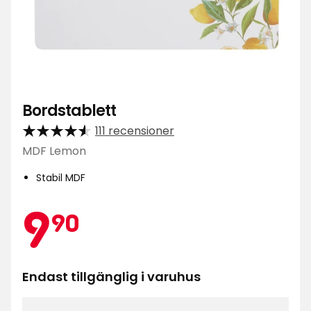
Bordstablett
111 recensioner
MDF Lemon
Stabil MDF
Kampa
9,90
9
90
kr
Endast tillgänglig i varuhus