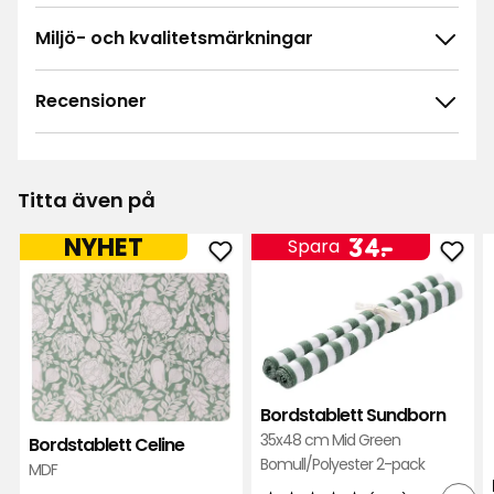
Miljö- och kvalitetsmärkningar
Recensioner
4.5
5
☆
4
☆
3
☆
Titta även på
2
☆
111 betyg
1
☆
Pris
34
NYHET
34
-
.
Spara
Lägg
Läg
kr
Sortera efter
till
till
Bordstablett
Bord
Filtrera på
Celine
Sund
i
i
Recensioner (111)
favoriter
favor
Bordstablett Sundborn
35x48 cm Mid Green
Bordstablett Celine
Ulrika H
UH
Bomull/Polyester 2-pack
MDF