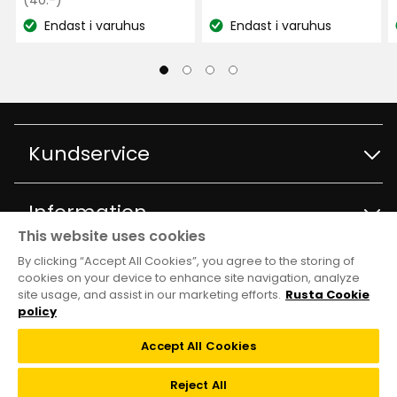
kr
kr
11 månader sedan
baserat
pris
Endast i varuhus
Endast i varuhus
på
Lagersaldo:
Lagersaldo:
40
Sara S
383
kr
SS
recensioner
Dålig kvalite. Blev förstörda snabbt när det kom
vatten på dom
Kundservice
1 år sedan
1
Jenny F
Kontakta kundservice
JF
Information
This website uses cookies
Frågor och svar
Rätt dålig färgbeständighet, blektes riktigt
By clicking “Accept All Cookies”, you agree to the storing of
Varuhus och öppettider
Club Rusta
snabbt.
cookies on your device to enhance site navigation, analyze
site usage, and assist in our marketing efforts.
Rusta Cookie
Köpvillkor
11 månader sedan
Om Rusta
policy
Medlemserbjudanden
Följ oss
Leveransalternativ
Accept All Cookies
Karin K
Hållbarhet och kvalitet
KK
Medlemsvillkor
TikTok
Reject All
Återkallelser