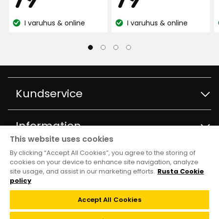
222
recensioner
recensioner
Krympte 7 cm i tvätt
kr
kr
I varuhus & online
I varuhus & online
Lagersaldo:
Lagersaldo:
9 månader sedan
4
Kimbo M
KM
Väldigt fina och bra gardiner till ett bra pris!
Kundservice
9 månader sedan
Kontakta kundservice
Information
Visa fler recensioner
This website uses cookies
Frågor och svar
Verified by Trustvoice
By clicking “Accept All Cookies”, you agree to the storing of
Varuhus och öppettider
Club Rusta
cookies on your device to enhance site navigation, analyze
site usage, and assist in our marketing efforts.
Rusta Cookie
Köpvillkor
Om Rusta
policy
Medlemserbjudanden
Följ oss
Leveransalternativ
Accept All Cookies
Hållbarhet och kvalitet
Medlemsvillkor
TikTok