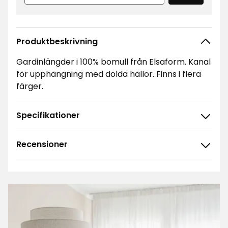
Produktbeskrivning
Gardinlängder i 100% bomull från Elsaform. Kanal
för upphängning med dolda hällor. Finns i flera
färger.
Specifikationer
Recensioner
4.6
5
☆
4
☆
3
☆
2
☆
67 betyg
1
☆
Sortera efter