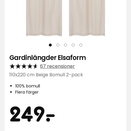
Gardinlängder Elsaform
67 recensioner
110x220 cm Beige Bomull 2-pack
100% bomull
Flera färger
Pris
249
249
-
.