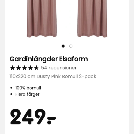
Gardinlängder Elsaform
54 recensioner
110x220 cm Dusty Pink Bomull 2-pack
100% bomull
Flera färger
Pris
249
249
-
.