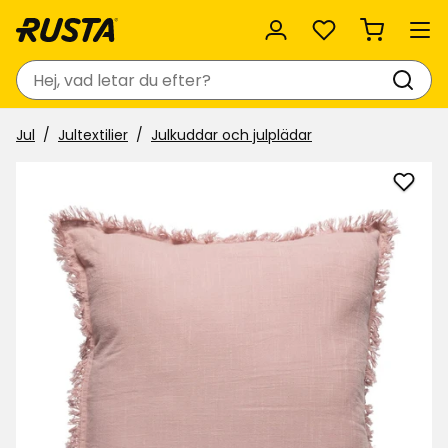
Favoriter
Sök
Jul
Jultextilier
Julkuddar och julplädar
Lägg
till
Kuddf
Elsaf
i
favor