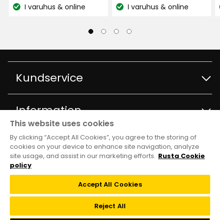
kr
örngott som är något dyrare men av mycket
kr
pris
recensioner
I varuhus & online
I varuhus & online
bättre kvalitet.
Lagersaldo:
Lagersaldo:
39,90
kr
Översatt från tyska
•
Visa original
1 år sedan
Heike S
HS
Kundservice
1 månad sedan
Kontakta kundservice
Information
This website uses cookies
Ewa
E
Frågor och svar
By clicking “Accept All Cookies”, you agree to the storing of
Varuhus och öppettider
Club Rusta
cookies on your device to enhance site navigation, analyze
site usage, and assist in our marketing efforts.
Rusta Cookie
Köpvillkor
1 månad sedan
Om Rusta
policy
Medlemserbjudanden
Följ oss
Leveransalternativ
Accept All Cookies
Jo
Hållbarhet och kvalitet
JO
Medlemsvillkor
TikTok
Reject All
Återkallelser
Jobba på Rusta