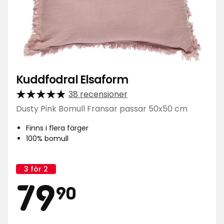
Kuddfodral Elsaform
38 recensioner
Dusty Pink Bomull Fransar passar 50x50 cm
Finns i flera färger
100% bomull
3 för 2
Kampanj
Pris
79,90
namn:
79
90