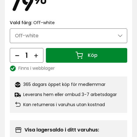
Pris
79,90
79
kr
Vald färg:
Off-white
Antal
Köp
Antal 1
Finns i webblager
Lagersaldo:
365 dagars öppet köp för medlemmar
Leverans hem eller ombud 3-7 arbetsdagar
Kan returneras i varuhus utan kostnad
Visa lagersaldo i ditt varuhus: