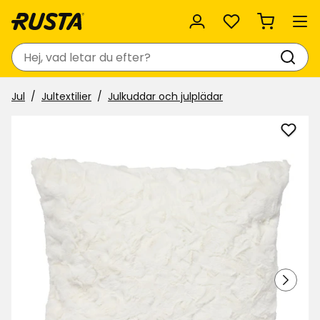
Favoriter
Sök
Jul
Jultextilier
Julkuddar och julplädar
Lägg
till
Kuddf
Juna
i
favor