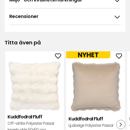
Recensioner
4.8
5
☆
4
☆
3
☆
Titta även på
2
☆
96 betyg
1
☆
NYHET
Lägg
Läg
Sortera efter
till
till
Kuddfodral
Kudd
Filtrera på
Fluff
Fluff
i
i
Recensioner (96)
favoriter
favor
Carolina <3
C<
Kuddfodral Fluff
Kuddfodral Fluff
Off-white Polyester Passar
Ljusbeige Polyester Passar
Otroligt mjukt & lent kuddfodral med rosliknande
innerkudde 50x50 cm