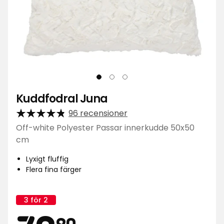
Kuddfodral Juna
96 recensioner
Off-white Polyester Passar innerkudde 50x50
cm
Lyxigt fluffig
Flera fina färger
3 för 2
Kampanj
namn:
90