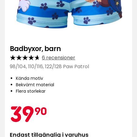
Badbyxor, barn
6 recensioner
98/104, 110/116, 122/128 Paw Patrol
Kända motiv
Bekvämt material
Flera storlekar
Kampa
39,90
39
90
Endast tillgänglig i varuhus