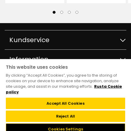
Lagersaldo:
Lagersaldo:
Kundservice
Kontakta kundservice
Information
This website uses cookies
Frågor och svar
By clicking “Accept All Cookies”, you agree to the storing of
Varuhus och öppettider
Club Rusta
cookies on your device to enhance site navigation, analyze
site usage, and assist in our marketing efforts.
Rusta Cookie
Köpvillkor
Om Rusta
policy
Medlemserbjudanden
Följ oss
Leveransalternativ
Accept All Cookies
Hållbarhet och kvalitet
Medlemsvillkor
TikTok
Reject All
Återkallelser
Jobba på Rusta
FAQ
Cookies Settings
Instagram