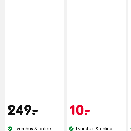
Verified by Trustvoice
Pris
249
Kamp
10
249
-
.
10
-
.
kr
kr
I varuhus & online
I varuhus & online