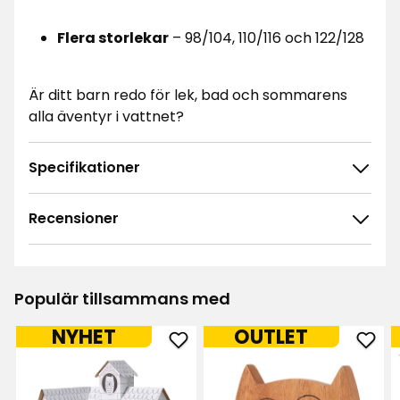
Flera storlekar
– 98/104, 110/116 och 122/128
Är ditt barn redo för lek, bad och sommarens
alla äventyr i vattnet?
Specifikationer
Recensioner
4.7
5
☆
4
☆
3
☆
Populär tillsammans med
2
☆
6 betyg
1
☆
NYHET
OUTLET
Lägg
Läg
Sortera efter
till
till
Lekstuga
Krokl
Filtrera på