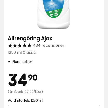
Allrengöring Ajax
434 recensioner
1250 ml Classic
Flera dofter
Pris
34,90
34
90
kr
Jämförpris
(Jmf. pris 27,92/liter)
27,92
Vald storlek:
1250 ml
kr
/liter