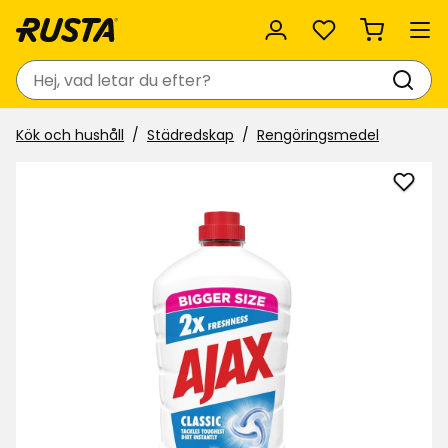
Favoriter
Sök
Kök och hushåll
Städredskap
Rengöringsmedel
Lägg
till
Allre
Ajax
i
favor