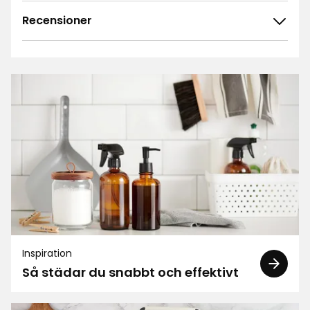
Recensioner
4.9
5
☆
4
☆
3
☆
2
☆
434 betyg
1
☆
Sortera efter
Filtrera på
Recensioner (434)
Margareta B
MB
Inspiration
Så städar du snabbt och effektivt
Ajax är ju känt sedan länge för att rengöra bra !
Därför valde jag Ajax.