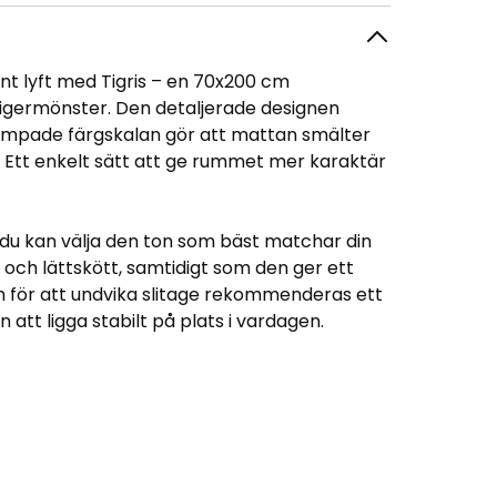
rent lyft med Tigris – en 70x200 cm
tigermönster. Den detaljerade designen
dämpade färgskalan gör att mattan smälter
r. Ett enkelt sätt att ge rummet mer karaktär
tt du kan välja den ton som bäst matchar din
 och lättskött, samtidigt som den ger ett
h för att undvika slitage rekommenderas ett
 att ligga stabilt på plats i vardagen.