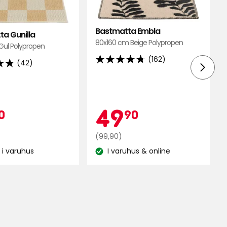
i
i
favoriter
favori
Bastmatta Embla
a Gunilla
80x160 cm Beige Polypropen
Gul Polypropen
(162)
(42)
4.7
av
5
stjärnor
pris
ampanjpris
79,90
Kampa
49,90
49
0
90
baserat
på
kr
Ordinarie
kr
(99,90)
162
pris
recensioner
 i varuhus
I varuhus & online
ner
:
Lagersaldo:
99,90
kr