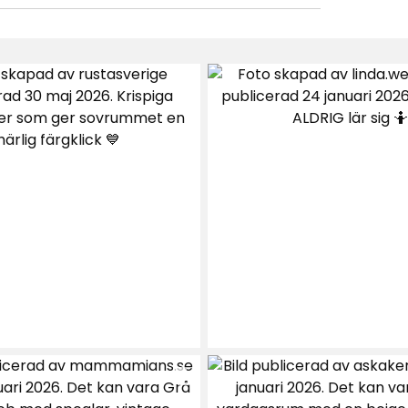
tera efter
Filtrera på
 än vad som uppgavs. Så tyvärr blev
 se vad som händer efter en tvätt.. 😊