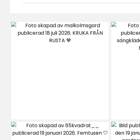
4.7
5
☆
4
☆
3
☆
2
☆
Baserat på 36 recensioner
1
☆
Sor
Recensioner (36)
Anders L
•
3 veckor sedan
AL
Helt okej, och kanske någon cm bredare
den lite för bred för husvagnen, men får
Johanna G
•
5 månader sedan
JG