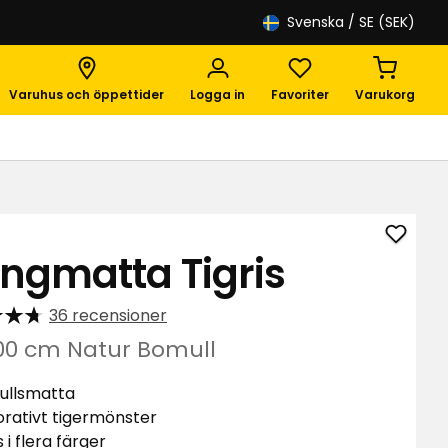
Svenska
/ SE (SEK)
Varuhus och öppettider
Logga in
Favoriter
Varukorg
Lägg
ngmatta Tigris
till
Gång
36 recensioner
Tigris
i
00 cm Natur Bomull
favori
ullsmatta
rativt tigermönster
 i flera färger