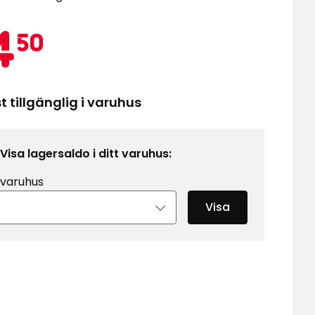
Kampanj
74,50
4
50
kr
 tillgänglig i varuhus
Visa lagersaldo i ditt varuhus:
 varuhus
Visa