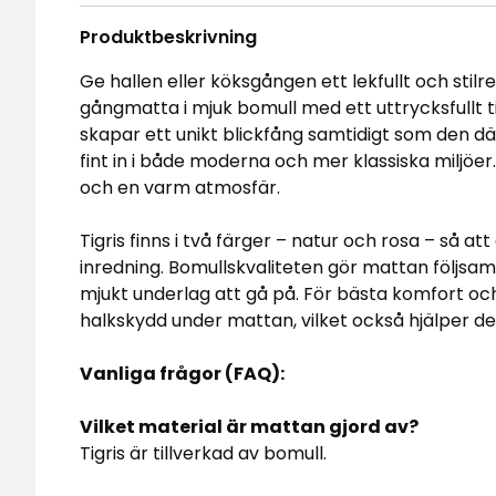
Produktbeskrivning
Ge hallen eller köksgången ett lekfullt och stil
gångmatta i mjuk bomull med ett uttrycksfullt 
skapar ett unikt blickfång samtidigt som den 
fint in i både moderna och mer klassiska miljöe
och en varm atmosfär.
Tigris finns i två färger – natur och rosa – så a
inredning. Bomullskvaliteten gör mattan följsam
mjukt underlag att gå på. För bästa komfort oc
halkskydd under mattan, vilket också hjälper den
Vanliga frågor (FAQ):
Vilket material är mattan gjord av?
Tigris är tillverkad av bomull.