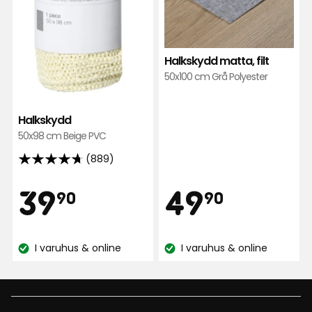
Halkskydd matta, filt
50x100 cm Grå Polyester
Halkskydd
50x98 cm Beige PVC
(889)
4.7
av
Pris
Pris
39,90
49,90
39
49
90
90
5
stjärnor
kr
kr
baserat
I varuhus & online
I varuhus & online
på
Lagersaldo:
Lagersaldo:
889
recensioner