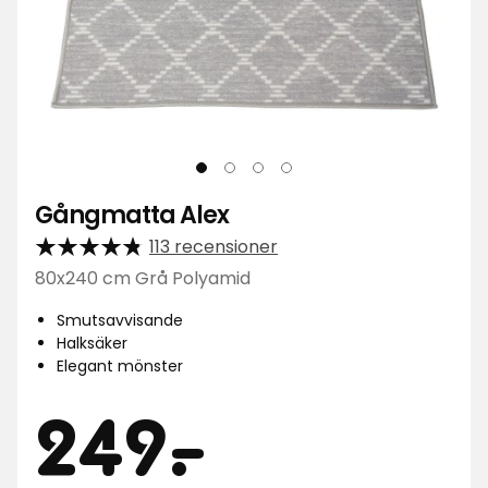
Gångmatta Alex
113 recensioner
80x240 cm Grå Polyamid
Smutsavvisande
Halksäker
Elegant mönster
Pris
249
249
-
.