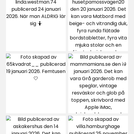
LA
Mycket prisvärd. Har en liknande sen tidigare.
3 månader sedan
Anita
A
Jättebra matta medundersida av gummi o
lägga i köket Som inte glider när jag går dåligt.
5 månader sedan
Irene E
IE
Passar perfekt i min hall.
10 månader sedan