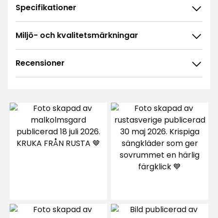
Specifikationer
Miljö- och kvalitetsmärkningar
Recensioner
4.8
5
☆
4
☆
3
☆
2
☆
113 betyg
1
☆
Sortera efter
Filtrera på
Recensioner (113)
Lars A