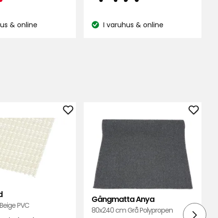
på
kr
kr
66
ner
hus & online
I varuhus & online
recensioner
:
Lagersaldo:
Lägg
Lägg
till
till
Halkskydd
Gång
i
Anya
favoriter
i
favori
d
Gångmatta Anya
 Beige PVC
80x240 cm Grå Polypropen