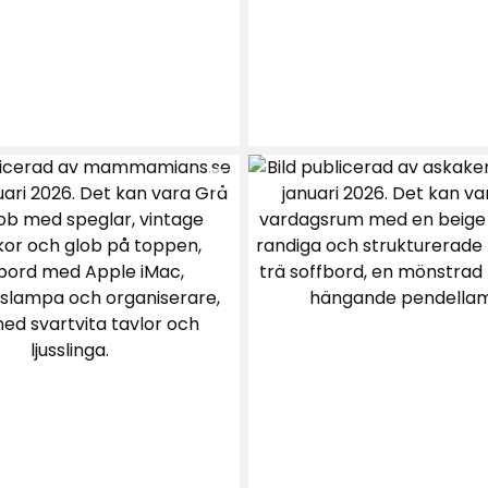
r en måna, lagerveck
1