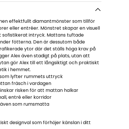
en effektfullt diamantmönster som tillför
rer eller entréer. Mönstret skapar en visuell
sofistikerat intryck. Mattans tuftade
a under fötterna. Den är dessutom både
rafikerade ytor där det ställs höga krav på
er Alex även stadigt på plats, utan att
tan gör Alex till ett långsiktigt och praktiskt
etik i hemmet.
 som lyfter rummets uttryck
attan fräsch i vardagen
kar risken för att mattan halkar
all, entré eller korridor
och även som rumsmatta
skt designval som förhöjer känslan i ditt