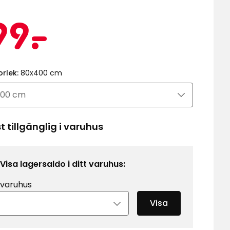
Kampanj
199
99
-
.
kr
orlek:
80x400 cm
 tillgänglig i varuhus
Visa lagersaldo i ditt varuhus:
 varuhus
Visa