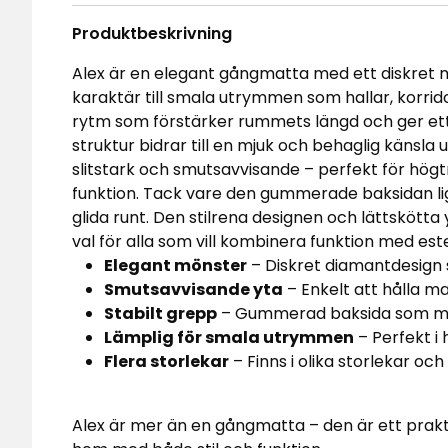
Produktbeskrivning
Alex är en elegant gångmatta med ett diskret m
karaktär till smala utrymmen som hallar, korrido
rytm som förstärker rummets längd och ger ett 
struktur bidrar till en mjuk och behaglig känsl
slitstark och smutsavvisande – perfekt för högt
funktion. Tack vare den gummerade baksidan ligg
glida runt. Den stilrena designen och lättskötta y
val för alla som vill kombinera funktion med est
Elegant mönster
– Diskret diamantdesign
Smutsavvisande yta
– Enkelt att hålla m
Stabilt grepp
– Gummerad baksida som mins
Lämplig för smala utrymmen
– Perfekt i h
Flera storlekar
– Finns i olika storlekar 
Alex är mer än en gångmatta – den är ett prakti