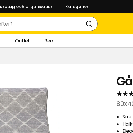
företag och organisation
Kategorier
r
Outlet
Rea
Gå
80x4
Smu
Halk
Eleg