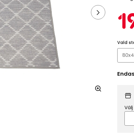
1
Vald st
Endast
Välj