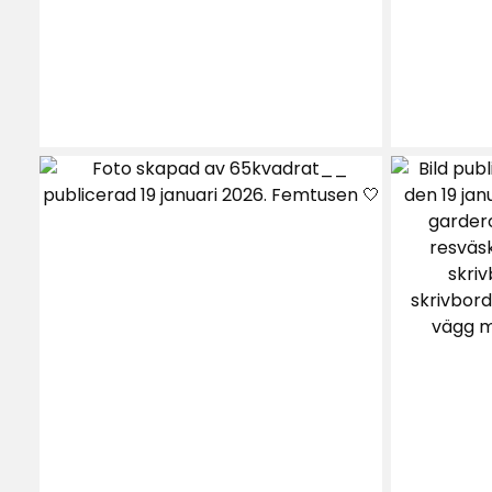
Mattan bra men vill inte ligga slät efte
Eva
•
3 veckor sedan
E
Ett klockrent köp. Är jättenöjd
Eva—lena L
•
1 månad sedan
EL
Bra matta för hallen o bra pris
Suvi P
•
7 dagar sedan
SP