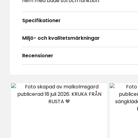
hem med både stil och funktion.
Specifikationer
Miljö- och kvalitetsmärkningar
Recensioner
4.7
5
☆
4
☆
3
☆
2
☆
Baserat på 44 recensioner
1
☆
Sor
Recensioner (44)
Jan R
•
8 dagar sedan
JR